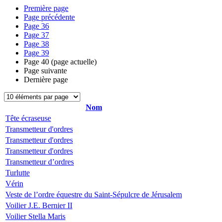
Première page
Page précédente
Page
36
Page
37
Page
38
Page
39
Page
40
(page actuelle)
Page suivante
Dernière page
Nom
Tête écraseuse
Transmetteur d'ordres
Transmetteur d'ordres
Transmetteur d'ordres
Transmetteur d’ordres
Turlutte
Vérin
Veste de l’ordre équestre du Saint-Sépulcre de Jérusalem
Voilier J.E. Bernier II
Voilier Stella Maris