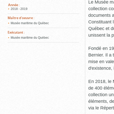
pou
Le Musée ma
ferm
Année
:
collection c
2018 - 2019
documents an
Maître d'oeuvre
:
Constituant 
Musée maritime du Québec
Québec et du
Exécutant
:
unissent la 
Musée maritime du Québec
Fondé en 19
Bernier. Il a
mise en vale
d'existence,
En 2018, le
de 400 éléme
collection u
éléments, de
via le Réper