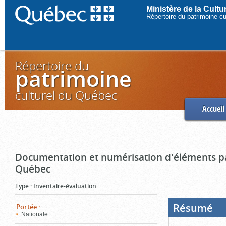
Ministère de la Cult
Répertoire du patrimoine c
Répertoire du
patrimoine
culturel du Québec
Accueil
Documentation et numérisation d'éléments pa
Québec
Type
:
Inventaire-évaluation
Résumé
(Boi
Portée
:
ouve
Nationale
cliq