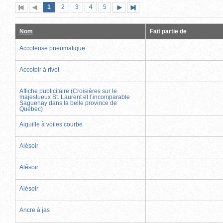
Page
(page
Page
Page
Page
Page
1
Première
2
Page
3
4
5
Page
Dernière
actuelle)
page
précédente
suivante
page
Nom
Fait partie de
Accoteuse pneumatique
Accotoir à rivet
Affiche publicitaire (Croisières sur le
majestueux St. Laurent et l’incomparable
Saguenay dans la belle province de
Québec)
Aiguille à voiles courbe
Alésoir
Alésoir
Alésoir
Ancre à jas