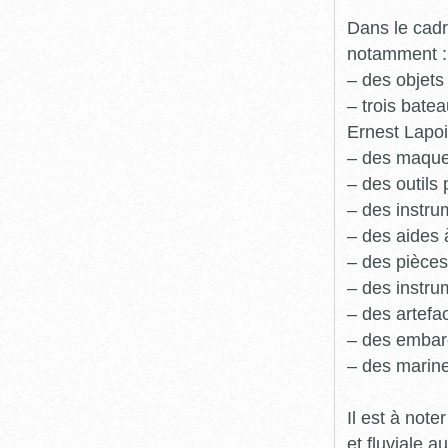
Dans le cadr
notamment :
– des objets
– trois batea
Ernest Lapoi
– des maque
– des outils 
– des instru
– des aides 
– des pièces
– des instru
– des artefa
– des embarc
– des marine
Il est à not
et fluviale 