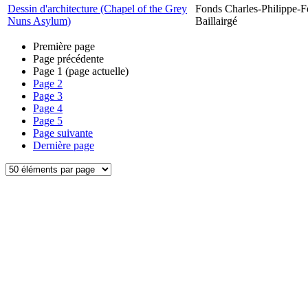
Dessin d'architecture (Chapel of the Grey
Fonds Charles-Philippe-F
Nuns Asylum)
Baillairgé
Première page
Page précédente
Page
1
(page actuelle)
Page
2
Page
3
Page
4
Page
5
Page suivante
Dernière page