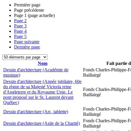
Première page
Page précédente
Page
1
(page actuelle)
Page
2
Page
3
Page
4
Page
5
Page suivante
Dernière page
Nom
Fait partie 
Dessin d'architecture (Académie de
Fonds Charles-Philippe-F
musique)
Baillairgé
Dessin d'architecture (Année jubilaire, 60e
du règne de sa Majesté Victoria reine
Fonds Charles-Philippe-F
d'Angleterre et du Royaume Unie. Le
Baillairgé
pont proposé sur le St. Laurent devant
Québec)
Fonds Charles-Philippe-F
Dessin d'architecture (Arc, tablette)
Baillairgé
Fonds Charles-Philippe-F
Dessin d'architecture (Asile de la Charité)
Baillairgé