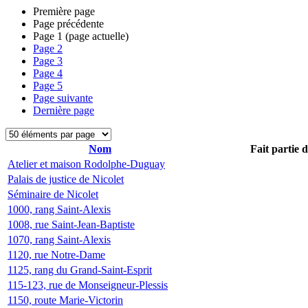
Première page
Page précédente
Page
1
(page actuelle)
Page
2
Page
3
Page
4
Page
5
Page suivante
Dernière page
Nom
Fait partie 
Atelier et maison Rodolphe-Duguay
Palais de justice de Nicolet
Séminaire de Nicolet
1000, rang Saint-Alexis
1008, rue Saint-Jean-Baptiste
1070, rang Saint-Alexis
1120, rue Notre-Dame
1125, rang du Grand-Saint-Esprit
115-123, rue de Monseigneur-Plessis
1150, route Marie-Victorin