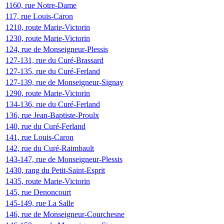
1160, rue Notre-Dame
117, rue Louis-Caron
1210, route Marie-Victorin
1230, route Marie-Victorin
124, rue de Monseigneur-Plessis
127-131, rue du Curé-Brassard
127-135, rue du Curé-Ferland
127-139, rue de Monseigneur-Signay
1290, route Marie-Victorin
134-136, rue du Curé-Ferland
136, rue Jean-Baptiste-Proulx
140, rue du Curé-Ferland
141, rue Louis-Caron
142, rue du Curé-Raimbault
143-147, rue de Monseigneur-Plessis
1430, rang du Petit-Saint-Esprit
1435, route Marie-Victorin
145, rue Denoncourt
145-149, rue La Salle
146, rue de Monseigneur-Courchesne