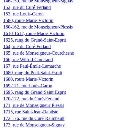
146-150, rue de Monseigneur-Signay
152, rue du Curé-Ferland
153, rue Louis-Caron
1580, route Marie-Victorin
160-162, rue de Monseigneur-Plessis
1610-1612, route Marie-Victorin
1625, rang du Grand-Saint-Esprit
164, rue du Curé-Ferland
165, rue de Monseigneur-Courchesne
166, rue Wilfrid-Camirand
167, rue Paul-Émile-Lamarche
1680, rang du Petit-Saint-Esprit
1680, route Marie-Victorin
169-171, rue Louis-Caron
1695, rang du Grand-Saint-Esprit
170-172, rue du Curé-Ferland
171, rue de Monseigneur-Plessis
1715, rue Saint-Jean-Baptiste
172-176, rue du Curé-Raimbault
173, rue de Monseigneur-Signay