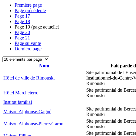
Première page
Page précédente
Page
17
Page
18
Page
19
(page actuelle)
Page
20
Page
21
Page suivante
Dernière page
Nom
Fait partie 
Site patrimonial de l'Ens
Hôtel de ville de Rimouski
Institutionnel-du-Centre-V
Rimouski
Site patrimonial du Berce
Hôtel Marcheterre
Rimouski
Institut familial
Site patrimonial du Berce
Maison Alphonse-Gagné
Rimouski
Site patrimonial du Berce
Maison Alphonse-Pierre-Garon
Rimouski
Site patrimonial du Berce
Maison Fillion