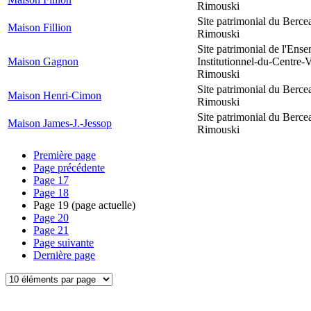
Rimouski
Site patrimonial du Berce
Maison Fillion
Rimouski
Site patrimonial de l'Ens
Maison Gagnon
Institutionnel-du-Centre-V
Rimouski
Site patrimonial du Berce
Maison Henri-Cimon
Rimouski
Site patrimonial du Berce
Maison James-J.-Jessop
Rimouski
Première page
Page précédente
Page
17
Page
18
Page
19
(page actuelle)
Page
20
Page
21
Page suivante
Dernière page