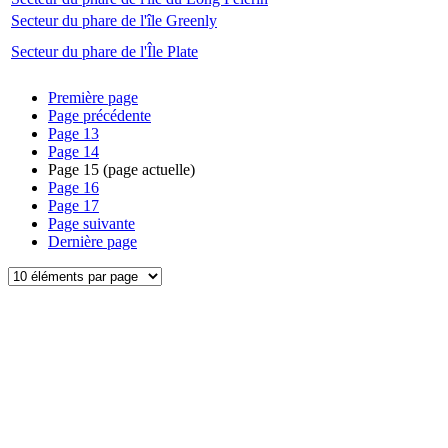
Secteur du phare de l'île Greenly
Secteur du phare de l'Île Plate
Première page
Page précédente
Page
13
Page
14
Page
15
(page actuelle)
Page
16
Page
17
Page suivante
Dernière page