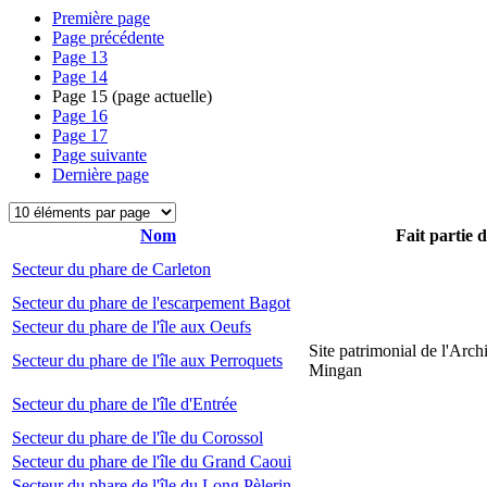
Première page
Page précédente
Page
13
Page
14
Page
15
(page actuelle)
Page
16
Page
17
Page suivante
Dernière page
Nom
Fait partie 
Secteur du phare de Carleton
Secteur du phare de l'escarpement Bagot
Secteur du phare de l'île aux Oeufs
Site patrimonial de l'Arch
Secteur du phare de l'île aux Perroquets
Mingan
Secteur du phare de l'île d'Entrée
Secteur du phare de l'île du Corossol
Secteur du phare de l'île du Grand Caoui
Secteur du phare de l'île du Long Pèlerin