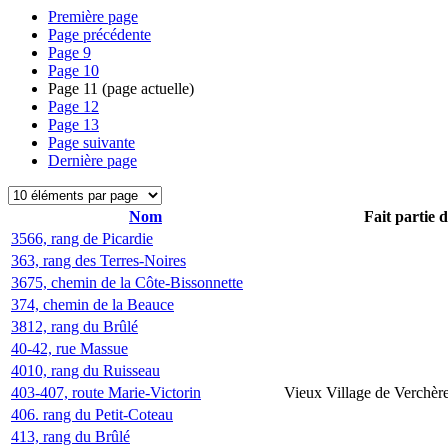
Première page
Page précédente
Page
9
Page
10
Page
11
(page actuelle)
Page
12
Page
13
Page suivante
Dernière page
Nom
Fait partie 
3566, rang de Picardie
363, rang des Terres-Noires
3675, chemin de la Côte-Bissonnette
374, chemin de la Beauce
3812, rang du Brûlé
40-42, rue Massue
4010, rang du Ruisseau
403-407, route Marie-Victorin
Vieux Village de Verchèr
406. rang du Petit-Coteau
413, rang du Brûlé