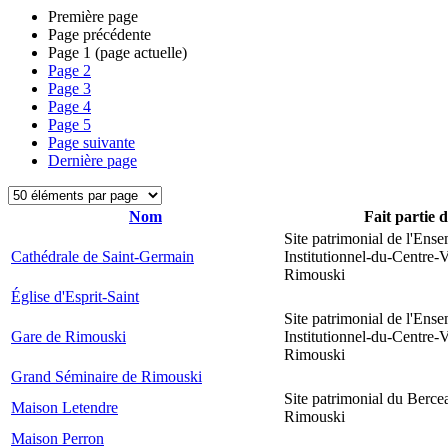
Première page
Page précédente
Page
1
(page actuelle)
Page
2
Page
3
Page
4
Page
5
Page suivante
Dernière page
Nom
Fait partie 
Site patrimonial de l'Ens
Cathédrale de Saint-Germain
Institutionnel-du-Centre-V
Rimouski
Église d'Esprit-Saint
Site patrimonial de l'Ens
Gare de Rimouski
Institutionnel-du-Centre-V
Rimouski
Grand Séminaire de Rimouski
Site patrimonial du Berce
Maison Letendre
Rimouski
Maison Perron