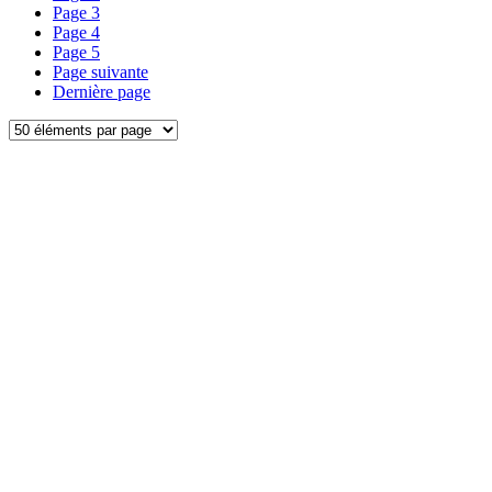
Page
3
Page
4
Page
5
Page suivante
Dernière page