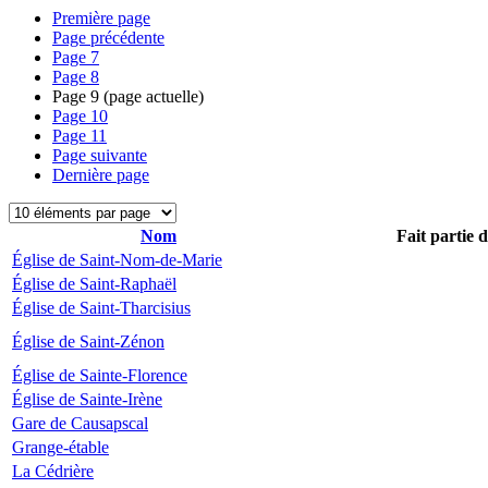
Première page
Page précédente
Page
7
Page
8
Page
9
(page actuelle)
Page
10
Page
11
Page suivante
Dernière page
Nom
Fait partie 
Église de Saint-Nom-de-Marie
Église de Saint-Raphaël
Église de Saint-Tharcisius
Église de Saint-Zénon
Église de Sainte-Florence
Église de Sainte-Irène
Gare de Causapscal
Grange-étable
La Cédrière