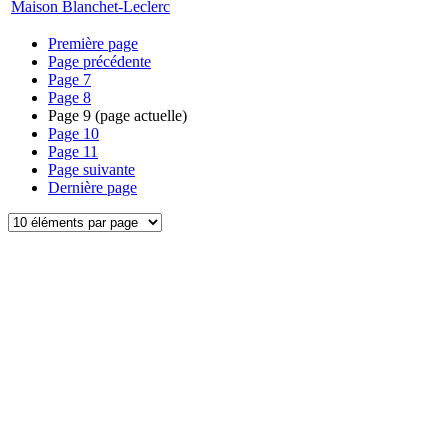
Maison Blanchet-Leclerc
Première page
Page précédente
Page
7
Page
8
Page
9
(page actuelle)
Page
10
Page
11
Page suivante
Dernière page