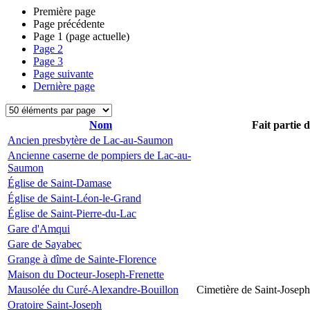
Première page
Page précédente
Page
1
(page actuelle)
Page
2
Page
3
Page suivante
Dernière page
Nom
Fait partie 
Ancien presbytère de Lac-au-Saumon
Ancienne caserne de pompiers de Lac-au-
Saumon
Église de Saint-Damase
Église de Saint-Léon-le-Grand
Église de Saint-Pierre-du-Lac
Gare d'Amqui
Gare de Sayabec
Grange à dîme de Sainte-Florence
Maison du Docteur-Joseph-Frenette
Mausolée du Curé-Alexandre-Bouillon
Cimetière de Saint-Joseph
Oratoire Saint-Joseph