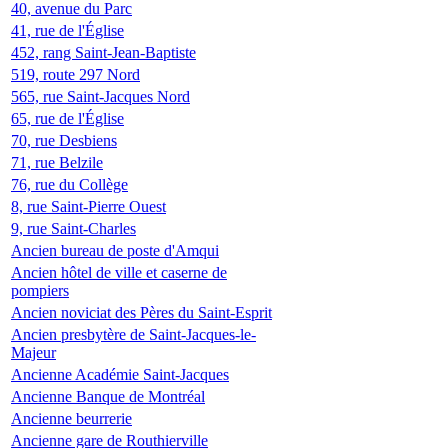
40, avenue du Parc
41, rue de l'Église
452, rang Saint-Jean-Baptiste
519, route 297 Nord
565, rue Saint-Jacques Nord
65, rue de l'Église
70, rue Desbiens
71, rue Belzile
76, rue du Collège
8, rue Saint-Pierre Ouest
9, rue Saint-Charles
Ancien bureau de poste d'Amqui
Ancien hôtel de ville et caserne de
pompiers
Ancien noviciat des Pères du Saint-Esprit
Ancien presbytère de Saint-Jacques-le-
Majeur
Ancienne Académie Saint-Jacques
Ancienne Banque de Montréal
Ancienne beurrerie
Ancienne gare de Routhierville