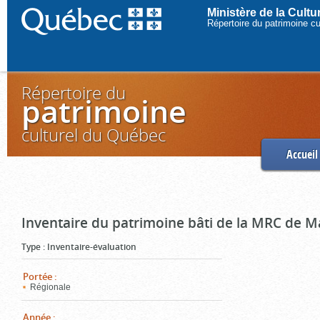
Ministère de la Cult
Répertoire du patrimoine c
Répertoire du
patrimoine
culturel du Québec
Accueil
Inventaire du patrimoine bâti de la MRC de M
Type
:
Inventaire-évaluation
Portée
:
Régionale
Année
: