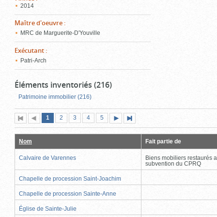
2014
Maître d'oeuvre
:
MRC de Marguerite-D'Youville
Exécutant
:
Patri-Arch
Éléments inventoriés (216)
Patrimoine immobilier (216)
Page
(page
Page
Page
Page
Page
1
Première
2
Page
3
4
5
Page
Dernière
actuelle)
page
précédente
suivante
page
Nom
Fait partie de
Calvaire de Varennes
Biens mobiliers restaurés 
subvention du CPRQ
Chapelle de procession Saint-Joachim
Chapelle de procession Sainte-Anne
Église de Sainte-Julie