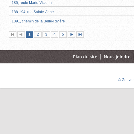
185, route Marie-Victorin
188-194, rue Sainte-Anne
1891, chemin de la Belle-Rivière
Page
(page
Page
Page
Page
Page
1
Première
2
Page
3
4
5
Page
Dernière
actuelle)
page
précédente
suivante
page
Plan du site
Nous joindre
© Gouver