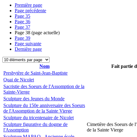
Première page
Page précédente
Page
35
Page
36
Page
37
Page
38
(page actuelle)
Page
39
Page suivante
Dernière page
Nom
Fait partie 
Presbytère de Saint-Jean-Baptiste
Quai de Nicolet
Sacristie des Soeurs de l'Assomption de la
Sainte-Vierge
Sculpture des Jeunes du Monde
Sculpture du 150e anniversaire des Soeurs
de l'Assomption de la Sainte Vierge
Sculpture du tricentenaire de Nicolet
Sculpture figurative du dogme de
Cimetière des Soeurs de 
l'Assomption
de la Sainte Vierge
Sculpture MAPAQ - Ancienne école