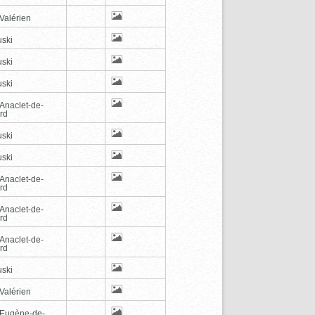
Valérien
ski
ski
ski
-Anaclet-de-
rd
ski
ski
-Anaclet-de-
rd
-Anaclet-de-
rd
-Anaclet-de-
rd
ski
Valérien
-Eugène-de-