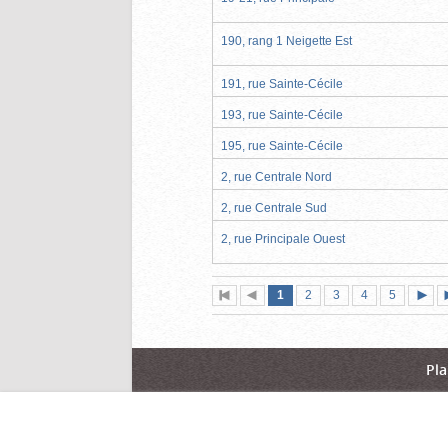
190, rang 1 Neigette Est
191, rue Sainte-Cécile
193, rue Sainte-Cécile
195, rue Sainte-Cécile
2, rue Centrale Nord
2, rue Centrale Sud
2, rue Principale Ouest
Page
(page
Page
Page
Page
Page
1
Première
2
Page
3
4
5
actuelle)
page
précédente
suiva
Pla