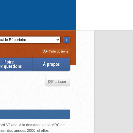
ction
Augmenter
Taille du texte
la
Foire
À propos
ux questions
Partager
uchard-Vézina, à la demande de la MRC de
ment des années 2000, et elles