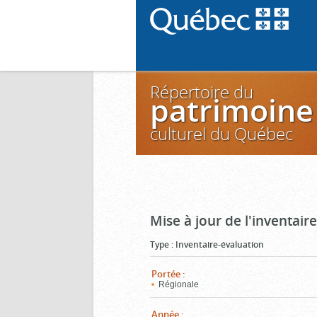
Répertoire du
patrimoine
culturel du Québec
Mise à jour de l'inventai
Type
:
Inventaire-évaluation
Portée
:
Régionale
Année
: