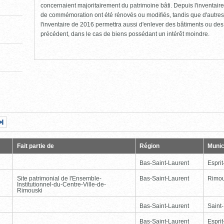
concernaient majoritairement du patrimoine bâti. Depuis l'inventaire
de commémoration ont été rénovés ou modifiés, tandis que d'autres
l'inventaire de 2016 permettra aussi d'enlever des bâtiments ou de
précédent, dans le cas de biens possédant un intérêt moindre.
Page
Dernière
nte
page
Fait partie de
Région
Munic
Bas-Saint-Laurent
Esprit
Site patrimonial de l'Ensemble-
Bas-Saint-Laurent
Rimou
Institutionnel-du-Centre-Ville-de-
Rimouski
Bas-Saint-Laurent
Saint
Bas-Saint-Laurent
Esprit