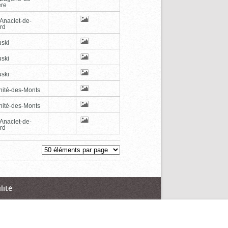
ère
-Anaclet-de-
rd
ski
ski
ski
inité-des-Monts
inité-des-Monts
-Anaclet-de-
rd
lité