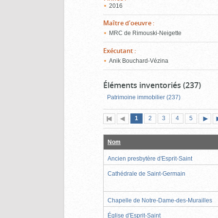
2016
Maître d'oeuvre
:
MRC de Rimouski-Neigette
Exécutant
:
Anik Bouchard-Vézina
Éléments inventoriés (237)
Patrimoine immobilier (237)
Page
(page
Page
Page
Page
Page
1
Première
2
Page
3
4
5
actuelle)
page
précédente
suiva
Nom
Ancien presbytère d'Esprit-Saint
Cathédrale de Saint-Germain
Chapelle de Notre-Dame-des-Murailles
Église d'Esprit-Saint