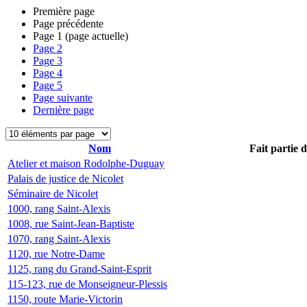
Première page
Page précédente
Page
1
(page actuelle)
Page
2
Page
3
Page
4
Page
5
Page suivante
Dernière page
Nom
Fait partie 
Atelier et maison Rodolphe-Duguay
Palais de justice de Nicolet
Séminaire de Nicolet
1000, rang Saint-Alexis
1008, rue Saint-Jean-Baptiste
1070, rang Saint-Alexis
1120, rue Notre-Dame
1125, rang du Grand-Saint-Esprit
115-123, rue de Monseigneur-Plessis
1150, route Marie-Victorin