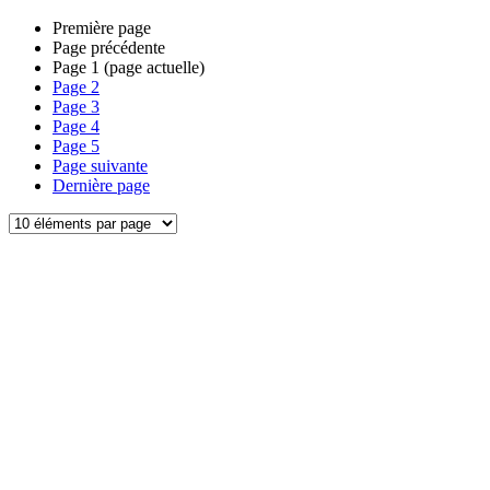
Première page
Page précédente
Page
1
(page actuelle)
Page
2
Page
3
Page
4
Page
5
Page suivante
Dernière page