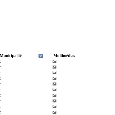
Municipalité
Multimédias
c
c
c
c
c
c
c
c
c
c