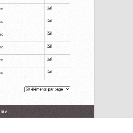
ec
ec
ec
ec
ec
ec
lité