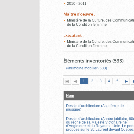
2010 - 2011
Maître d'oeuvre
:
Ministère de la Culture, des Communicati
de la Condition féminine
Exécutant
:
Ministère de la Culture, des Communicati
de la Condition féminine
Éléments inventoriés (533)
Patrimoine mobilier (533)
Page
(page
Page
Page
Page
Page
1
Première
2
Page
3
4
5
actuelle)
page
précédente
suiva
Nom
Dessin d'architecture (Académie de
musique)
Dessin d'architecture (Année jubilaire, 60
du règne de sa Majesté Victoria reine
d'Angleterre et du Royaume Unie. Le pon
proposé sur le St. Laurent devant Québec