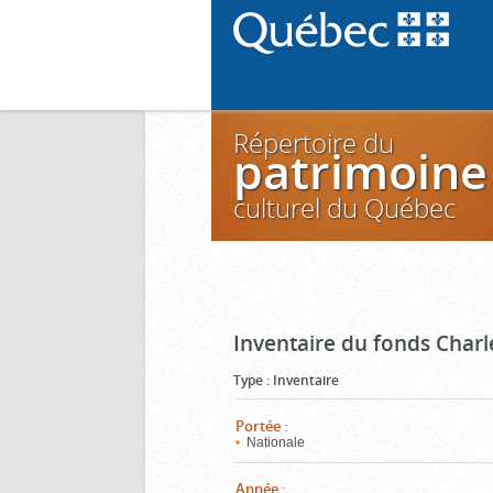
Répertoire du
patrimoine
culturel du Québec
Inventaire du fonds Charl
Type
:
Inventaire
Portée
:
Nationale
Année
: