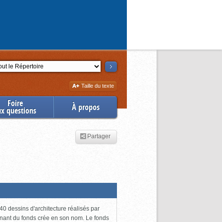
ction
Augmenter
Taille du texte
la
Foire
À propos
ux questions
Partager
0 dessins d'architecture réalisés par
enant du fonds crée en son nom. Le fonds