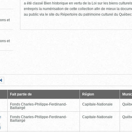
a été classé Bien historique en vertu de la Loi sur les biens culture
entrepris la numérisation de cette collection afin de mieux la docume
au public via le site du Répertoire du patrimoine culturel du Québec
ons et
ons et
Page
Dernière
nte
page
Fait partie de
Région
Munic
Fonds Charles-Philippe-Ferdinand-
Capitale-Nationale
Québ
Baillairgé
e
Fonds Charles-Philippe-Ferdinand-
Capitale-Nationale
Québ
Baillairgé
t
)