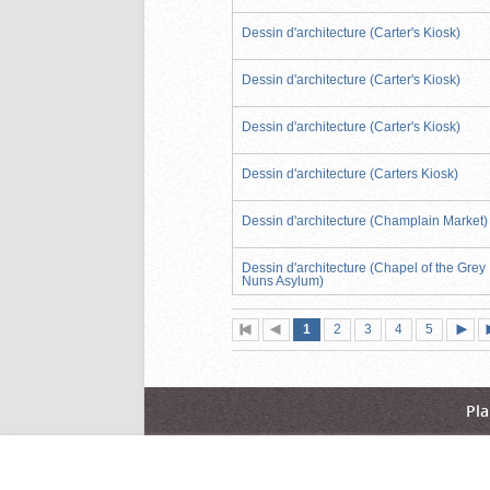
Dessin d'architecture (Carter's Kiosk)
Dessin d'architecture (Carter's Kiosk)
Dessin d'architecture (Carter's Kiosk)
Dessin d'architecture (Carters Kiosk)
Dessin d'architecture (Champlain Market)
Dessin d'architecture (Chapel of the Grey
Nuns Asylum)
Page
(page
Page
Page
Page
Page
1
Première
2
Page
3
4
5
actuelle)
page
précédente
suiva
Pla