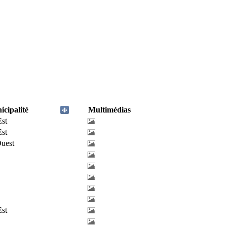
cipalité
Multimédias
Est
Est
uest
Est