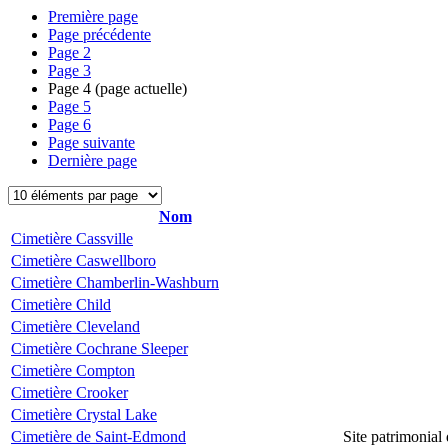
Première page
Page précédente
Page
2
Page
3
Page
4
(page actuelle)
Page
5
Page
6
Page suivante
Dernière page
Nom
Cimetière Cassville
Cimetière Caswellboro
Cimetière Chamberlin-Washburn
Cimetière Child
Cimetière Cleveland
Cimetière Cochrane Sleeper
Cimetière Compton
Cimetière Crooker
Cimetière Crystal Lake
Cimetière de Saint-Edmond
Site patrimonial