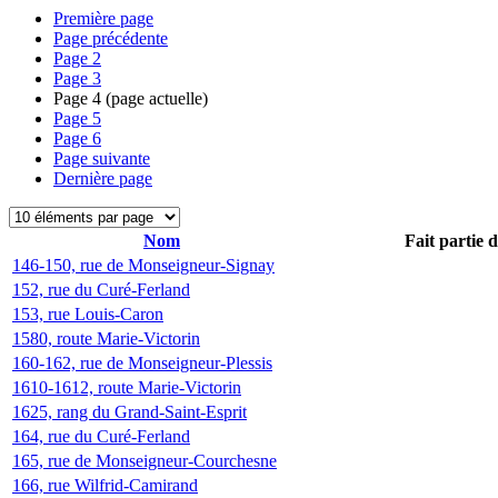
Première page
Page précédente
Page
2
Page
3
Page
4
(page actuelle)
Page
5
Page
6
Page suivante
Dernière page
Nom
Fait partie 
146-150, rue de Monseigneur-Signay
152, rue du Curé-Ferland
153, rue Louis-Caron
1580, route Marie-Victorin
160-162, rue de Monseigneur-Plessis
1610-1612, route Marie-Victorin
1625, rang du Grand-Saint-Esprit
164, rue du Curé-Ferland
165, rue de Monseigneur-Courchesne
166, rue Wilfrid-Camirand