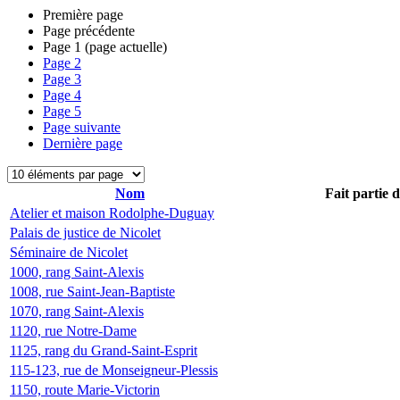
Première page
Page précédente
Page
1
(page actuelle)
Page
2
Page
3
Page
4
Page
5
Page suivante
Dernière page
Nom
Fait partie 
Atelier et maison Rodolphe-Duguay
Palais de justice de Nicolet
Séminaire de Nicolet
1000, rang Saint-Alexis
1008, rue Saint-Jean-Baptiste
1070, rang Saint-Alexis
1120, rue Notre-Dame
1125, rang du Grand-Saint-Esprit
115-123, rue de Monseigneur-Plessis
1150, route Marie-Victorin