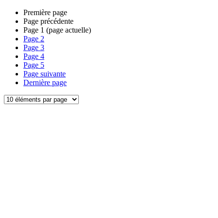
Première page
Page précédente
Page
1
(page actuelle)
Page
2
Page
3
Page
4
Page
5
Page suivante
Dernière page