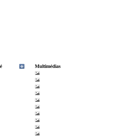
é
Multimédias