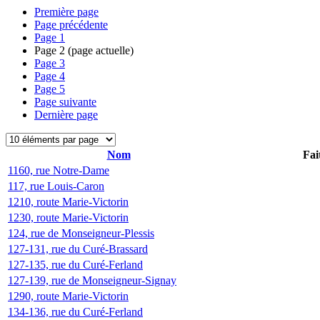
Première page
Page précédente
Page
1
Page
2
(page actuelle)
Page
3
Page
4
Page
5
Page suivante
Dernière page
Nom
Fai
1160, rue Notre-Dame
117, rue Louis-Caron
1210, route Marie-Victorin
1230, route Marie-Victorin
124, rue de Monseigneur-Plessis
127-131, rue du Curé-Brassard
127-135, rue du Curé-Ferland
127-139, rue de Monseigneur-Signay
1290, route Marie-Victorin
134-136, rue du Curé-Ferland