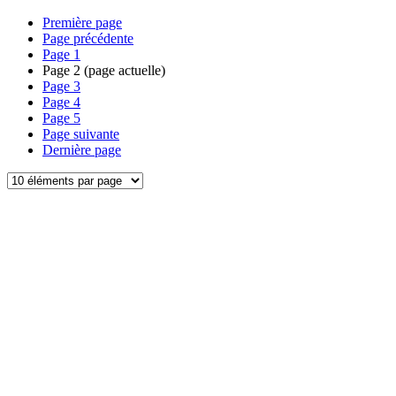
Première page
Page précédente
Page
1
Page
2
(page actuelle)
Page
3
Page
4
Page
5
Page suivante
Dernière page