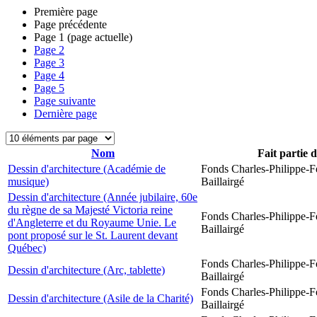
Première page
Page précédente
Page
1
(page actuelle)
Page
2
Page
3
Page
4
Page
5
Page suivante
Dernière page
Nom
Fait partie 
Dessin d'architecture (Académie de
Fonds Charles-Philippe-F
musique)
Baillairgé
Dessin d'architecture (Année jubilaire, 60e
du règne de sa Majesté Victoria reine
Fonds Charles-Philippe-F
d'Angleterre et du Royaume Unie. Le
Baillairgé
pont proposé sur le St. Laurent devant
Québec)
Fonds Charles-Philippe-F
Dessin d'architecture (Arc, tablette)
Baillairgé
Fonds Charles-Philippe-F
Dessin d'architecture (Asile de la Charité)
Baillairgé