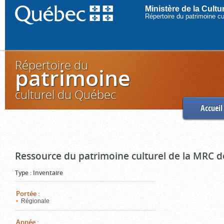
Ministère de la Cult
Répertoire du patrimoine c
Répertoire du
patrimoine
culturel du Québec
Accueil
Ressource du patrimoine culturel de la MRC d
Type
:
Inventaire
Portée
:
Régionale
Année
: