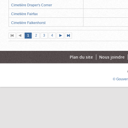
Cimetière Draper's Corner
Cimetière Fairfax
Cimetière Falkenhorst
Page
(page
Page
Page
Page
1
Première
2
Page
3
4
Page
Dernière
actuelle)
page
précédente
suivante
page
Plan du site
Nous joindre
© Gouver