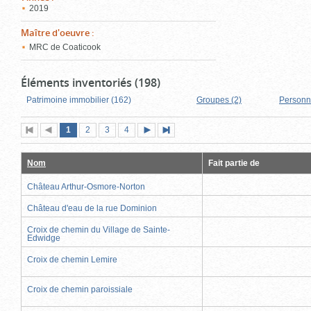
2019
Maître d'oeuvre
:
MRC de Coaticook
Éléments inventoriés (198)
Patrimoine immobilier (162)
Groupes (2)
Personn
Page
(page
Page
Page
Page
1
Première
2
Page
3
4
Page
Dernière
actuelle)
page
précédente
suivante
page
Nom
Fait partie de
Château Arthur-Osmore-Norton
Château d'eau de la rue Dominion
Croix de chemin du Village de Sainte-
Edwidge
Croix de chemin Lemire
Croix de chemin paroissiale