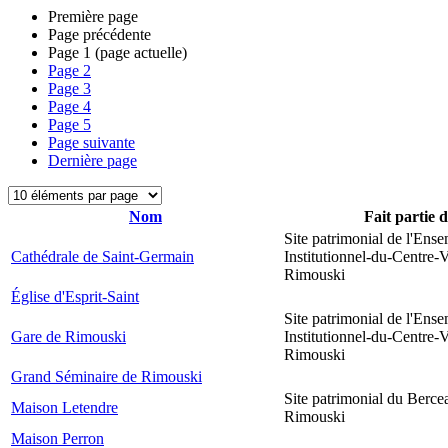
Première page
Page précédente
Page
1
(page actuelle)
Page
2
Page
3
Page
4
Page
5
Page suivante
Dernière page
Nom
Fait partie 
Site patrimonial de l'Ens
Cathédrale de Saint-Germain
Institutionnel-du-Centre-V
Rimouski
Église d'Esprit-Saint
Site patrimonial de l'Ens
Gare de Rimouski
Institutionnel-du-Centre-V
Rimouski
Grand Séminaire de Rimouski
Site patrimonial du Berce
Maison Letendre
Rimouski
Maison Perron