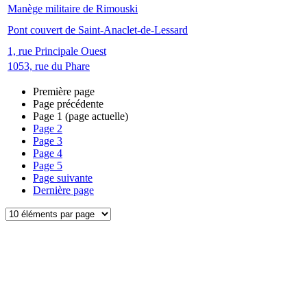
Manège militaire de Rimouski
Pont couvert de Saint-Anaclet-de-Lessard
1, rue Principale Ouest
1053, rue du Phare
Première page
Page précédente
Page
1
(page actuelle)
Page
2
Page
3
Page
4
Page
5
Page suivante
Dernière page