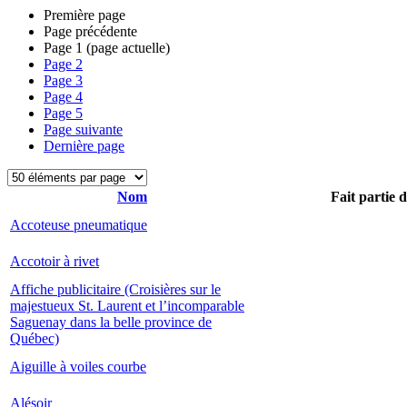
Première page
Page précédente
Page
1
(page actuelle)
Page
2
Page
3
Page
4
Page
5
Page suivante
Dernière page
Nom
Fait partie 
Accoteuse pneumatique
Accotoir à rivet
Affiche publicitaire (Croisières sur le
majestueux St. Laurent et l’incomparable
Saguenay dans la belle province de
Québec)
Aiguille à voiles courbe
Alésoir