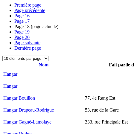
Première page
Page précédente
Page
16
Page
17
Page
18
(page actuelle)
Page
19
Page
20
Page suivante
Dernière page
Nom
Fait partie 
Hangar
Hangar
Hangar Bouillon
77, 4e Rang Est
Hangar Drapeau-Rodrigue
53, rue de la Gare
Hangar Gagné-Lamolaye
333, rue Principale Est
Hangar Hudon