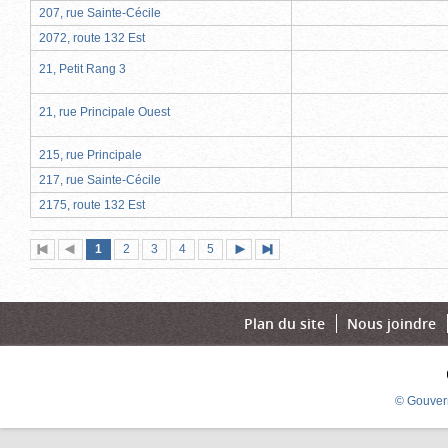
207, rue Sainte-Cécile
2072, route 132 Est
21, Petit Rang 3
21, rue Principale Ouest
215, rue Principale
217, rue Sainte-Cécile
2175, route 132 Est
Page
(page
Page
Page
Page
Page
1
Première
2
Page
3
4
5
Page
Dernière
actuelle)
page
précédente
suivante
page
Plan du site
Nous joindre
© Gouver