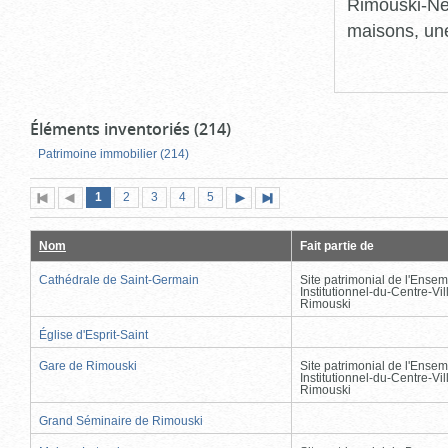
Rimouski-Nei
maisons, une
Éléments inventoriés (214)
Patrimoine immobilier (214)
Page
(page
Page
Page
Page
Page
1
Première
2
Page
3
4
5
Page
Dernière
actuelle)
page
précédente
suivante
page
Nom
Fait partie de
Cathédrale de Saint-Germain
Site patrimonial de l'Ensem
Institutionnel-du-Centre-Vil
Rimouski
Église d'Esprit-Saint
Gare de Rimouski
Site patrimonial de l'Ensem
Institutionnel-du-Centre-Vil
Rimouski
Grand Séminaire de Rimouski