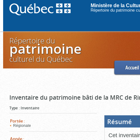
Ministère de la Cult
Répertoire du patrimoine c
Répertoire du
patrimoine
culturel du Québec
Accueil
Inventaire du patrimoine bâti de la MRC de R
Type
:
Inventaire
Résumé
(Boi
Portée
:
ouve
Régionale
cliq
pou
Cet inventai
ferm
Année
: