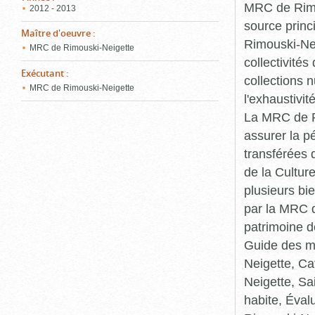
MRC de Rimou
2012 - 2013
source princ
Maître d'oeuvre
:
Rimouski-Nei
MRC de Rimouski-Neigette
collectivité
Exécutant
:
collections 
MRC de Rimouski-Neigette
l'exhaustivit
La MRC de Ri
assurer la p
transférées 
de la Cultur
plusieurs bi
par la MRC d
patrimoine d
Guide des ma
Neigette, C
Neigette, Sa
habite, Éval