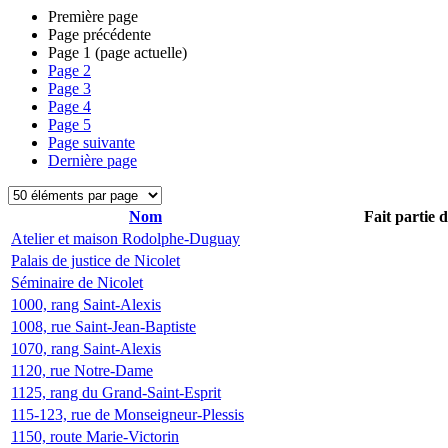
Première page
Page précédente
Page
1
(page actuelle)
Page
2
Page
3
Page
4
Page
5
Page suivante
Dernière page
Nom
Fait partie 
Atelier et maison Rodolphe-Duguay
Palais de justice de Nicolet
Séminaire de Nicolet
1000, rang Saint-Alexis
1008, rue Saint-Jean-Baptiste
1070, rang Saint-Alexis
1120, rue Notre-Dame
1125, rang du Grand-Saint-Esprit
115-123, rue de Monseigneur-Plessis
1150, route Marie-Victorin