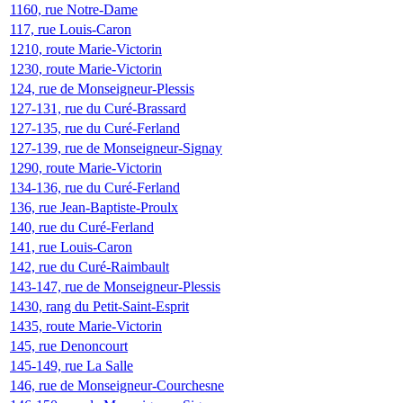
1160, rue Notre-Dame
117, rue Louis-Caron
1210, route Marie-Victorin
1230, route Marie-Victorin
124, rue de Monseigneur-Plessis
127-131, rue du Curé-Brassard
127-135, rue du Curé-Ferland
127-139, rue de Monseigneur-Signay
1290, route Marie-Victorin
134-136, rue du Curé-Ferland
136, rue Jean-Baptiste-Proulx
140, rue du Curé-Ferland
141, rue Louis-Caron
142, rue du Curé-Raimbault
143-147, rue de Monseigneur-Plessis
1430, rang du Petit-Saint-Esprit
1435, route Marie-Victorin
145, rue Denoncourt
145-149, rue La Salle
146, rue de Monseigneur-Courchesne