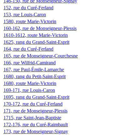
146-150, rue de Monseigneur-Signay
152, rue du Curé-Ferland
153, rue Louis-Caron
1580, route Marie-Victorin
160-162, rue de Monseigneur-Plessis
1610-1612, route Marie-Victorin
1625, rang du Grand-Saint-Esprit
164, rue du Curé-Ferland
165, rue de Monseigneur-Courchesne
166, rue Wilfrid-Camirand
167, rue Paul-Émile-Lamarche
1680, rang du Petit-Saint-Esprit
1680, route Marie-Victorin
169-171, rue Louis-Caron
1695, rang du Grand-Saint-Esprit
170-172, rue du Curé-Ferland
171, rue de Monseigneur-Plessis
1715, rue Saint-Jean-Baptiste
172-176, rue du Curé-Raimbault
173, rue de Monseigneur-Signay