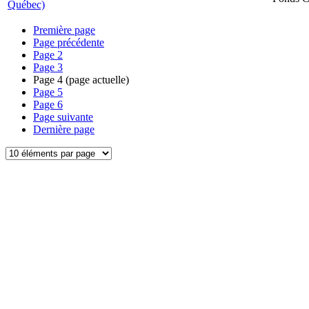
Québec)
Première page
Page précédente
Page
2
Page
3
Page
4
(page actuelle)
Page
5
Page
6
Page suivante
Dernière page