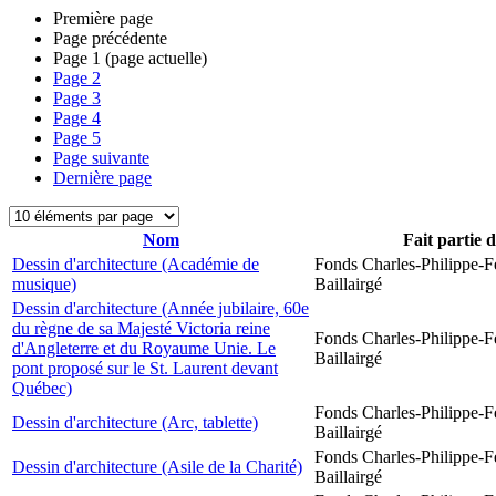
Première page
Page précédente
Page
1
(page actuelle)
Page
2
Page
3
Page
4
Page
5
Page suivante
Dernière page
Nom
Fait partie 
Dessin d'architecture (Académie de
Fonds Charles-Philippe-F
musique)
Baillairgé
Dessin d'architecture (Année jubilaire, 60e
du règne de sa Majesté Victoria reine
Fonds Charles-Philippe-F
d'Angleterre et du Royaume Unie. Le
Baillairgé
pont proposé sur le St. Laurent devant
Québec)
Fonds Charles-Philippe-F
Dessin d'architecture (Arc, tablette)
Baillairgé
Fonds Charles-Philippe-F
Dessin d'architecture (Asile de la Charité)
Baillairgé