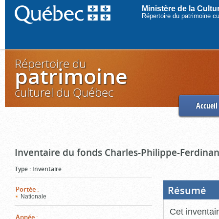
Ministère de la Cult
Répertoire du patrimoine c
Répertoire du
patrimoine
culturel du Québec
Accueil
Inventaire du fonds Charles-Philippe-Ferdinan
Type
:
Inventaire
Résumé
(Boi
Portée
:
ouve
Nationale
cliq
pou
Cet inventai
ferm
Année
: