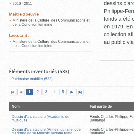
dessins d'ar
2010 - 2011
Philippe-Fer
Maître d'oeuvre
:
fonds a été c
Ministère de la Culture, des Communications et
de la Condition féminine
en 1979. En 
collection a
Exécutant
:
au public vi
Ministère de la Culture, des Communications et
de la Condition féminine
Éléments inventoriés (533)
Patrimoine mobilier (533)
Page
(page
Page
Page
Page
Page
1
Première
2
Page
3
4
5
Page
Dernière
actuelle)
page
précédente
suivante
page
Nom
Fait partie de
Dessin d'architecture (Académie de
Fonds Charles-Philippe-Fe
musique)
Baillairgé
Dessin d'architecture (Année jubilaire, 60e
Fonds Charles-Philippe-Fe
du règne de sa Majesté Victoria reine
Baillairgé