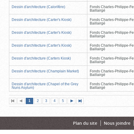
Dessin d'architecture (Calorifère)
Fonds Charles-Philippe-Fe
Baillairgé
Dessin d'architecture (Carter's Kiosk)
Fonds Charles-Philippe-Fe
Baillairgé
Dessin d'architecture (Carter's Kiosk)
Fonds Charles-Philippe-Fe
Baillairgé
Dessin d'architecture (Carter's Kiosk)
Fonds Charles-Philippe-Fe
Baillairgé
Dessin d'architecture (Carters Kiosk)
Fonds Charles-Philippe-Fe
Baillairgé
Dessin d'architecture (Champlain Market)
Fonds Charles-Philippe-Fe
Baillairgé
Dessin d'architecture (Chapel of the Grey
Fonds Charles-Philippe-Fe
Nuns Asylum)
Baillairgé
Page
(page
Page
Page
Page
Page
1
Première
2
Page
3
4
5
Page
Dernière
actuelle)
page
précédente
suivante
page
Plan du site
Nous joindre