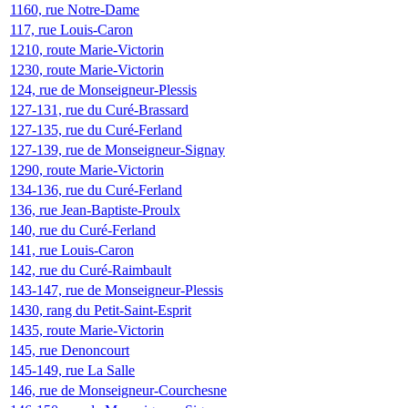
1160, rue Notre-Dame
117, rue Louis-Caron
1210, route Marie-Victorin
1230, route Marie-Victorin
124, rue de Monseigneur-Plessis
127-131, rue du Curé-Brassard
127-135, rue du Curé-Ferland
127-139, rue de Monseigneur-Signay
1290, route Marie-Victorin
134-136, rue du Curé-Ferland
136, rue Jean-Baptiste-Proulx
140, rue du Curé-Ferland
141, rue Louis-Caron
142, rue du Curé-Raimbault
143-147, rue de Monseigneur-Plessis
1430, rang du Petit-Saint-Esprit
1435, route Marie-Victorin
145, rue Denoncourt
145-149, rue La Salle
146, rue de Monseigneur-Courchesne