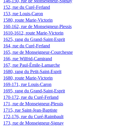
146-150, rue de Monseigneur-Signay
152, rue du Curé-Ferland
153, rue Louis-Caron
1580, route Marie-Victorin
160-162, rue de Monseigneur-Plessis
1610-1612, route Marie-Victorin
1625, rang du Grand-Saint-Esprit
164, rue du Curé-Ferland
165, rue de Monseigneur-Courchesne
166, rue Wilfrid-Camirand
167, rue Paul-Émile-Lamarche
1680, rang du Petit-Saint-Esprit
1680, route Marie-Victorin
169-171, rue Louis-Caron
1695, rang du Grand-Saint-Esprit
170-172, rue du Curé-Ferland
171, rue de Monseigneur-Plessis
1715, rue Saint-Jean-Baptiste
172-176, rue du Curé-Raimbault
173, rue de Monseigneur-Signay