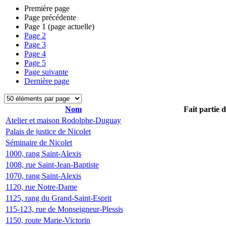
Première page
Page précédente
Page
1
(page actuelle)
Page
2
Page
3
Page
4
Page
5
Page suivante
Dernière page
Nom
Fait partie 
Atelier et maison Rodolphe-Duguay
Palais de justice de Nicolet
Séminaire de Nicolet
1000, rang Saint-Alexis
1008, rue Saint-Jean-Baptiste
1070, rang Saint-Alexis
1120, rue Notre-Dame
1125, rang du Grand-Saint-Esprit
115-123, rue de Monseigneur-Plessis
1150, route Marie-Victorin