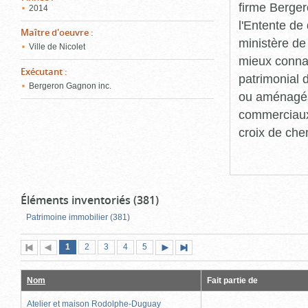
firme Berger
2014
l'Entente de 
Maître d'oeuvre
:
ministère de
Ville de Nicolet
mieux connaît
Exécutant
:
patrimonial d
Bergeron Gagnon inc.
ou aménagés 
commerciaux, 
croix de che
Éléments inventoriés (381)
Patrimoine immobilier (381)
Page
(page
Page
Page
Page
Page
1
Première
2
Page
3
4
5
Page
Dernière
actuelle)
page
précédente
suivante
page
Nom
Fait partie de
Atelier et maison Rodolphe-Duguay