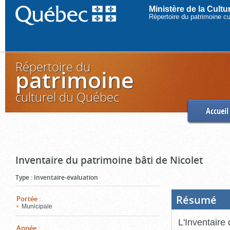
Ministère de la Cult
Répertoire du patrimoine c
Répertoire du
patrimoine
culturel du Québec
Accueil
Inventaire du patrimoine bâti de Nicolet
Type
:
Inventaire-évaluation
Résumé
(Boi
Portée
:
ouve
Municipale
cliq
pou
L'Inventaire 
ferm
Année
: