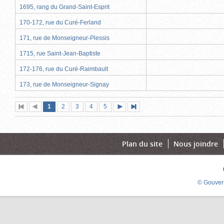
1695, rang du Grand-Saint-Esprit
170-172, rue du Curé-Ferland
171, rue de Monseigneur-Plessis
1715, rue Saint-Jean-Baptiste
172-176, rue du Curé-Raimbault
173, rue de Monseigneur-Signay
Page
(page
Page
Page
Page
Page
1
Première
2
Page
3
4
5
Page
Dernière
actuelle)
page
précédente
suivante
page
Plan du site
Nous joindre
© Gouver