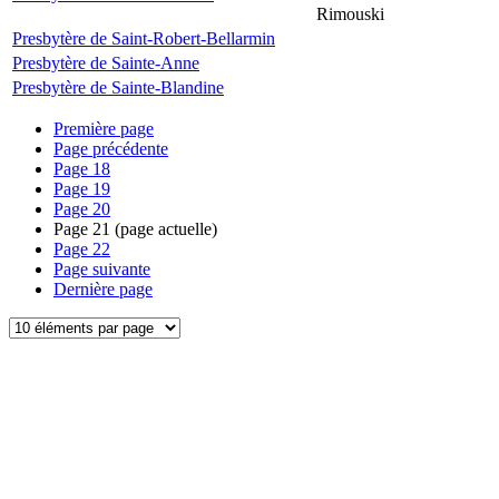
Rimouski
Presbytère de Saint-Robert-Bellarmin
Presbytère de Sainte-Anne
Presbytère de Sainte-Blandine
Première page
Page précédente
Page
18
Page
19
Page
20
Page
21
(page actuelle)
Page
22
Page suivante
Dernière page