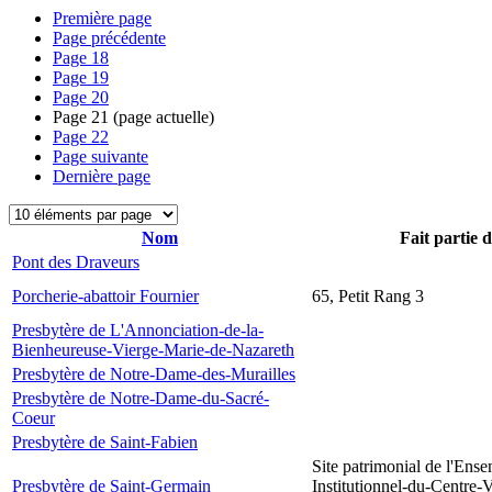
Première page
Page précédente
Page
18
Page
19
Page
20
Page
21
(page actuelle)
Page
22
Page suivante
Dernière page
Nom
Fait partie 
Pont des Draveurs
Porcherie-abattoir Fournier
65, Petit Rang 3
Presbytère de L'Annonciation-de-la-
Bienheureuse-Vierge-Marie-de-Nazareth
Presbytère de Notre-Dame-des-Murailles
Presbytère de Notre-Dame-du-Sacré-
Coeur
Presbytère de Saint-Fabien
Site patrimonial de l'Ens
Presbytère de Saint-Germain
Institutionnel-du-Centre-V