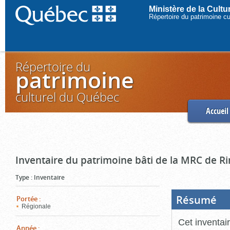
Ministère de la Cult
Répertoire du patrimoine c
Répertoire du
patrimoine
culturel du Québec
Accueil
Inventaire du patrimoine bâti de la MRC de R
Type
:
Inventaire
Résumé
(Boi
Portée
:
ouve
Régionale
cliq
pou
Cet inventai
ferm
Année
: