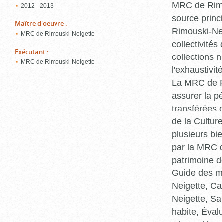
MRC de Rimou
2012 - 2013
source princ
Maître d'oeuvre
:
Rimouski-Nei
MRC de Rimouski-Neigette
collectivité
Exécutant
:
collections 
MRC de Rimouski-Neigette
l'exhaustivit
La MRC de Ri
assurer la p
transférées 
de la Cultur
plusieurs bi
par la MRC d
patrimoine d
Guide des ma
Neigette, C
Neigette, Sa
habite, Éval