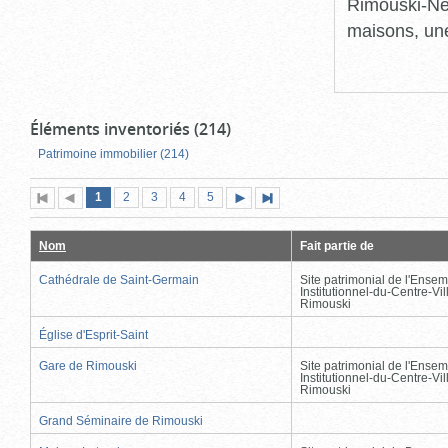
Rimouski-Nei
maisons, une
Éléments inventoriés (214)
Patrimoine immobilier (214)
Page
(page
Page
Page
Page
Page
1
Première
2
Page
3
4
5
Page
Dernière
actuelle)
page
précédente
suivante
page
Nom
Fait partie de
Cathédrale de Saint-Germain
Site patrimonial de l'Ensem
Institutionnel-du-Centre-Vil
Rimouski
Église d'Esprit-Saint
Gare de Rimouski
Site patrimonial de l'Ensem
Institutionnel-du-Centre-Vil
Rimouski
Grand Séminaire de Rimouski