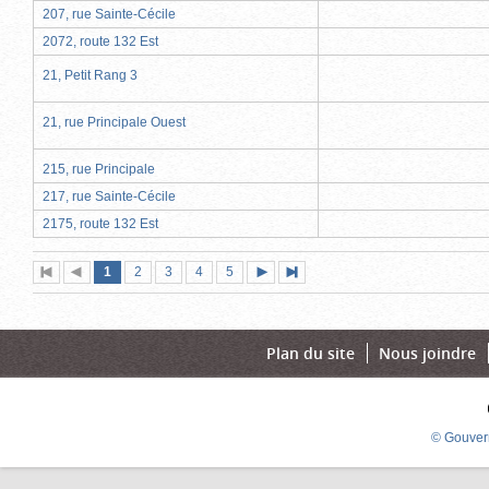
207, rue Sainte-Cécile
2072, route 132 Est
21, Petit Rang 3
21, rue Principale Ouest
215, rue Principale
217, rue Sainte-Cécile
2175, route 132 Est
Page
(page
Page
Page
Page
Page
1
Première
2
Page
3
4
5
Page
Dernière
actuelle)
page
précédente
suivante
page
Plan du site
Nous joindre
© Gouver