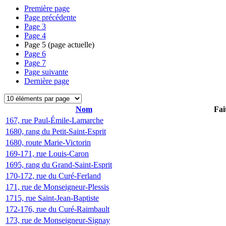
Première page
Page précédente
Page
3
Page
4
Page
5
(page actuelle)
Page
6
Page
7
Page suivante
Dernière page
Nom
Fai
167, rue Paul-Émile-Lamarche
1680, rang du Petit-Saint-Esprit
1680, route Marie-Victorin
169-171, rue Louis-Caron
1695, rang du Grand-Saint-Esprit
170-172, rue du Curé-Ferland
171, rue de Monseigneur-Plessis
1715, rue Saint-Jean-Baptiste
172-176, rue du Curé-Raimbault
173, rue de Monseigneur-Signay