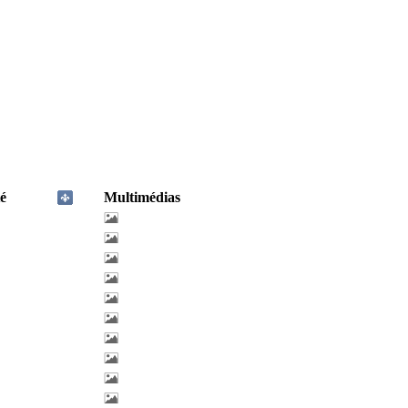
é
Multimédias