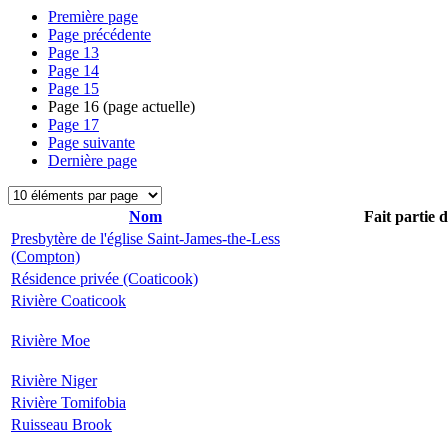
Première page
Page précédente
Page
13
Page
14
Page
15
Page
16
(page actuelle)
Page
17
Page suivante
Dernière page
Nom
Fait partie 
Presbytère de l'église Saint-James-the-Less
(Compton)
Résidence privée (Coaticook)
Rivière Coaticook
Rivière Moe
Rivière Niger
Rivière Tomifobia
Ruisseau Brook