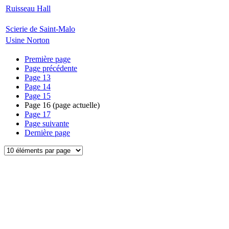
Ruisseau Hall
Scierie de Saint-Malo
Usine Norton
Première page
Page précédente
Page
13
Page
14
Page
15
Page
16
(page actuelle)
Page
17
Page suivante
Dernière page