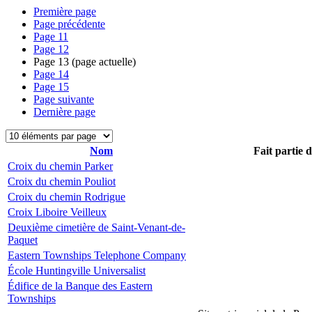
Première page
Page précédente
Page
11
Page
12
Page
13
(page actuelle)
Page
14
Page
15
Page suivante
Dernière page
Nom
Fait partie 
Croix du chemin Parker
Croix du chemin Pouliot
Croix du chemin Rodrigue
Croix Liboire Veilleux
Deuxième cimetière de Saint-Venant-de-
Paquet
Eastern Townships Telephone Company
École Huntingville Universalist
Édifice de la Banque des Eastern
Townships