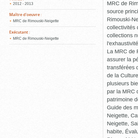
MRC de Rimou
2012 - 2013
source princ
Maître d'oeuvre
:
Rimouski-Nei
MRC de Rimouski-Neigette
collectivité
Exécutant
:
collections 
MRC de Rimouski-Neigette
l'exhaustivit
La MRC de Ri
assurer la p
transférées 
de la Cultur
plusieurs bi
par la MRC d
patrimoine d
Guide des ma
Neigette, C
Neigette, Sa
habite, Éval