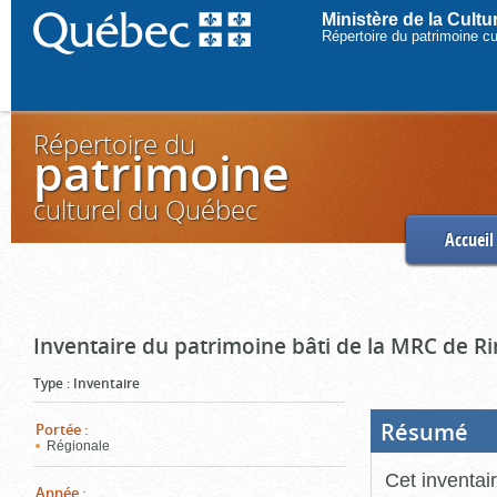
Ministère de la Cult
Répertoire du patrimoine c
Répertoire du
patrimoine
culturel du Québec
Accueil
Inventaire du patrimoine bâti de la MRC de R
Type
:
Inventaire
Résumé
(Boi
Portée
:
ouve
Régionale
cliq
pou
Cet inventai
ferm
Année
: