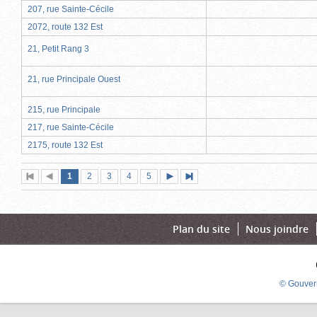
207, rue Sainte-Cécile
2072, route 132 Est
21, Petit Rang 3
21, rue Principale Ouest
215, rue Principale
217, rue Sainte-Cécile
2175, route 132 Est
Page
(page
Page
Page
Page
Page
1
Première
2
Page
3
4
5
Page
Dernière
actuelle)
page
précédente
suivante
page
Plan du site
Nous joindre
© Gouver