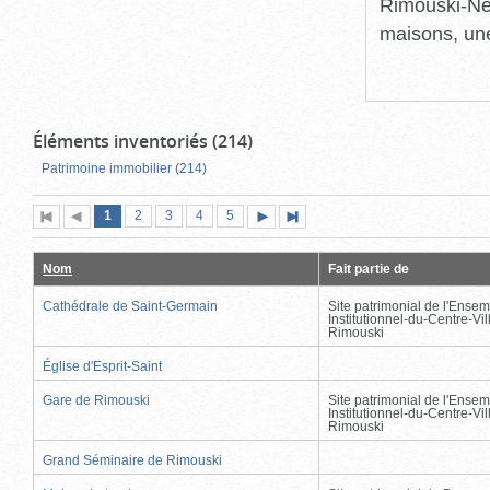
Rimouski-Nei
maisons, une
Éléments inventoriés (214)
Patrimoine immobilier (214)
Page
(page
Page
Page
Page
Page
1
Première
2
Page
3
4
5
Page
Dernière
actuelle)
page
précédente
suivante
page
Nom
Fait partie de
Cathédrale de Saint-Germain
Site patrimonial de l'Ensem
Institutionnel-du-Centre-Vil
Rimouski
Église d'Esprit-Saint
Gare de Rimouski
Site patrimonial de l'Ensem
Institutionnel-du-Centre-Vil
Rimouski
Grand Séminaire de Rimouski