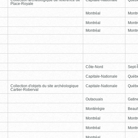
Place-Royale
Montréal
Montr
Montréal
Montr
Montréal
Montr
Côte-Nord
Sept-Î
Capitale-Nationale
Québ
Collection d'objets du site archéologique
Capitale-Nationale
Québ
Cartier-Roberval
Outaouais
Gatin
Montérégie
Beauh
Montréal
Montr
Montréal
Montr
Montréal