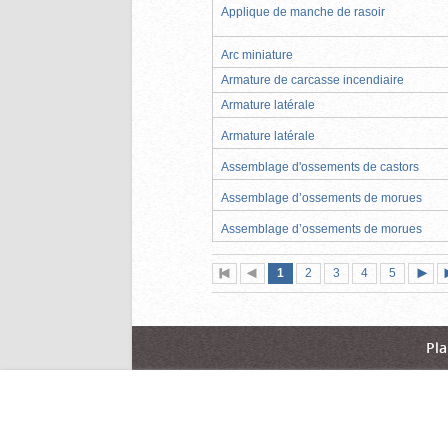
Applique de manche de rasoir
Arc miniature
Armature de carcasse incendiaire
Armature latérale
Armature latérale
Assemblage d'ossements de castors
Assemblage d’ossements de morues
Assemblage d’ossements de morues
Page
(page
Page
Page
Page
Page
1
Première
2
Page
3
4
5
actuelle)
page
précédente
suiva
Pla