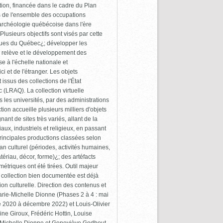
tion, financée dans le cadre du Plan
s de l'ensemble des occupations
l'archéologie québécoise dans l'ère
Plusieurs objectifs sont visés par cette
iques du Québec¿; développer les
la relève et le développement des
 à l'échelle nationale et
i et de l'étranger. Les objets
issus des collections de l'État
(LRAQ). La collection virtuelle
les universités, par des administrations
ion accueille plusieurs milliers d'objets
nt de sites très variés, allant de la
aux, industriels et religieux, en passant
rincipales productions classées selon
plan culturel (périodes, activités humaines,
atériau, décor, forme)¿; des artéfacts
triques ont été tirées. Outil majeur
 collection bien documentée est déjà
on culturelle. Direction des contenus et
Marie-Michelle Dionne (Phases 2 à 4 : mai
 2020 à décembre 2022) et Louis-Olivier
dine Giroux, Frédéric Hottin, Louise