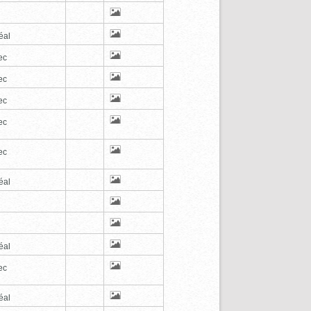
éal
ec
ec
ec
ec
ec
éal
éal
ec
éal