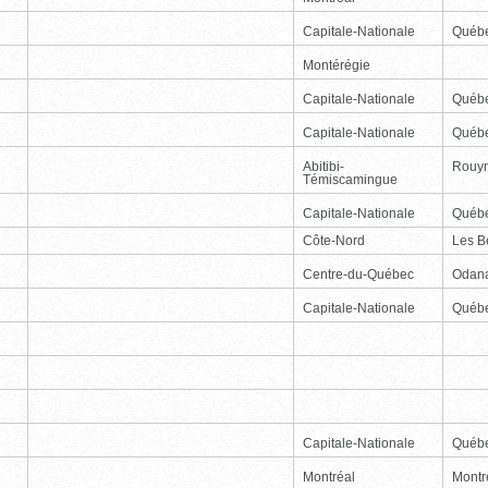
Capitale-Nationale
Québ
Montérégie
Capitale-Nationale
Québ
Capitale-Nationale
Québ
Abitibi-
Rouy
Témiscamingue
Capitale-Nationale
Québ
Côte-Nord
Les B
Centre-du-Québec
Odan
Capitale-Nationale
Québ
Capitale-Nationale
Québ
Montréal
Montr