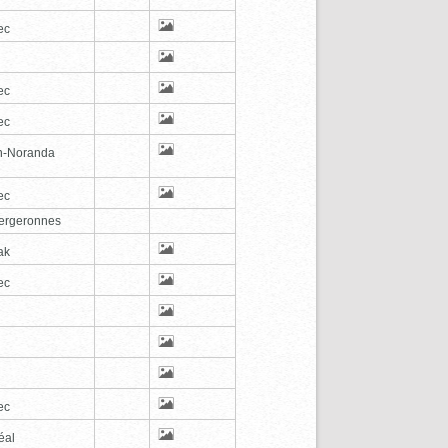
ec
ec
ec
n-Noranda
ec
ergeronnes
ak
ec
ec
éal