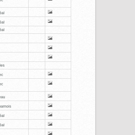
éal
éal
éal
les
ec
ec
eau
arnois
éal
éal