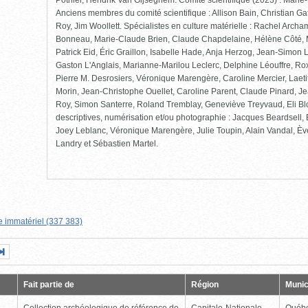
Pothier, Hendrik Van Gijseghem. Comité scientifique (2023) : Mari
Anciens membres du comité scientifique : Allison Bain, Christian Ga
Roy, Jim Woollett. Spécialistes en culture matérielle : Rachel Arch
Bonneau, Marie-Claude Brien, Claude Chapdelaine, Hélène Côté, 
Patrick Eid, Éric Graillon, Isabelle Hade, Anja Herzog, Jean-Simon
Gaston L'Anglais, Marianne-Marilou Leclerc, Delphine Léouffre, Rox
Pierre M. Desrosiers, Véronique Marengère, Caroline Mercier, Laet
Morin, Jean-Christophe Ouellet, Caroline Parent, Claude Pinard, Je
Roy, Simon Santerre, Roland Tremblay, Geneviève Treyvaud, Eli Bl
descriptives, numérisation et/ou photographie : Jacques Beardsell
Joey Leblanc, Véronique Marengère, Julie Toupin, Alain Vandal, Èv
Landry et Sébastien Martel.
e immatériel (337 383)
Page
Dernière
nte
page
Fait partie de
Région
Munic
Collection archéologique de référence de
Capitale-Nationale
Québ