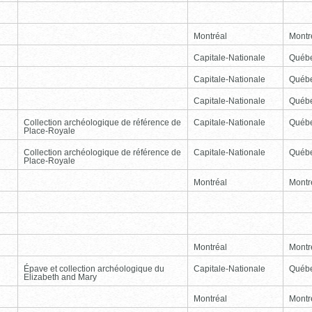
Montréal
Montr
Capitale-Nationale
Québ
Capitale-Nationale
Québ
Capitale-Nationale
Québ
Collection archéologique de référence de
Capitale-Nationale
Québ
Place-Royale
Collection archéologique de référence de
Capitale-Nationale
Québ
Place-Royale
Montréal
Montr
Montréal
Montr
Épave et collection archéologique du
Capitale-Nationale
Québ
Elizabeth and Mary
Montréal
Montr