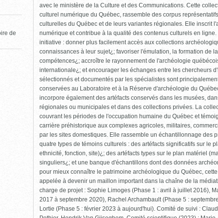
avec le ministère de la Culture et des Communications. Cette collec
culturel numérique du Québec, rassemble des corpus représentatif
culturelles du Québec et de leurs variantes régionales. Elle inscrit 
numérique et contribue à la qualité des contenus culturels en ligne. 
oire de
initiative : donner plus facilement accès aux collections archéolog
connaissances à leur sujet¿; favoriser l'émulation, la formation de 
compétences¿; accroître le rayonnement de l'archéologie québécoise
internationale¿; et encourager les échanges entre les chercheurs d'ic
sélectionnés et documentés par les spécialistes sont principalement 
conservées au Laboratoire et à la Réserve d'archéologie du Québec 
incorpore également des artéfacts conservés dans les musées, dans 
régionales ou municipales et dans des collections privées. La collect
couvrant les périodes de l'occupation humaine du Québec et témoigna
carrière préhistorique aux complexes agricoles, militaires, commerci
par les sites domestiques. Elle rassemble un échantillonnage des p
quatre types de témoins culturels : des artéfacts significatifs sur le 
ethnicité, fonction, site)¿; des artéfacts types sur le plan matériel (m
singuliers¿; et une banque d'échantillons dont des données archéomé
pour mieux connaître le patrimoine archéologique du Québec, cette
appelée à devenir un maillon important dans la chaîne de la médiati
charge de projet : Sophie Limoges (Phase 1 : avril à juillet 2016), 
2017 à septembre 2020), Rachel Archambault (Phase 5 : septembre
Lortie (Phase 5 : février 2023 à aujourd'hui). Comité de suivi : Clau