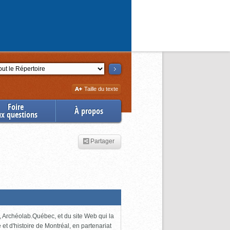
ction
Augmenter
Taille du texte
la
Foire
À propos
ux questions
Partager
 Archéolab.Québec, et du site Web qui la
e et d'histoire de Montréal, en partenariat