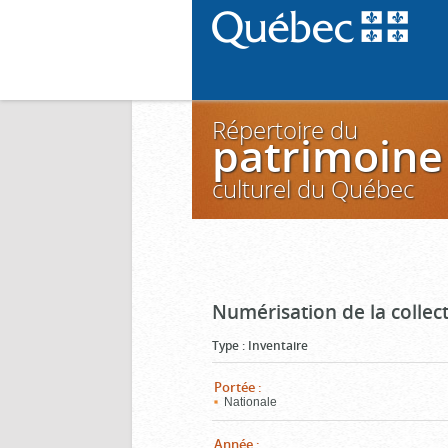
Répertoire du
patrimoine
culturel du Québec
Numérisation de la colle
Type
:
Inventaire
Portée
:
Nationale
Année
: