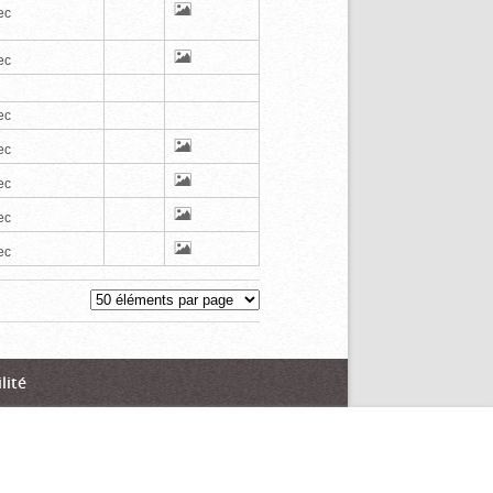
ec
ec
ec
ec
ec
ec
ec
lité