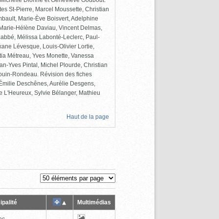
e-Michelle Dionne et Geneviève Godbout.
tes St-Pierre, Marcel Moussette, Christian
ambault, Marie-Ève Boisvert, Adelphine
Marie-Hélène Daviau, Vincent Delmas,
 Labbé, Mélissa Labonté-Leclerc, Paul-
ane Lévesque, Louis-Olivier Lortie,
itia Métreau, Yves Monette, Vanessa
an-Yves Pintal, Michel Plourde, Christian
ouin-Rondeau. Révision des fiches
, Émilie Deschênes, Aurélie Desgens,
e L'Heureux, Sylvie Bélanger, Mathieu
Haut de la page
ipalité
Multimédias
ec