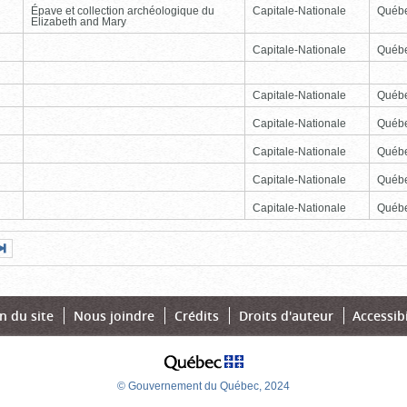
Épave et collection archéologique du
Capitale-Nationale
Québ
Elizabeth and Mary
Capitale-Nationale
Québ
Capitale-Nationale
Québ
Capitale-Nationale
Québ
Capitale-Nationale
Québ
Capitale-Nationale
Québ
Capitale-Nationale
Québ
Page
Dernière
nte
page
n du site
Nous joindre
Crédits
Droits d'auteur
Accessibi
© Gouvernement du Québec, 2024