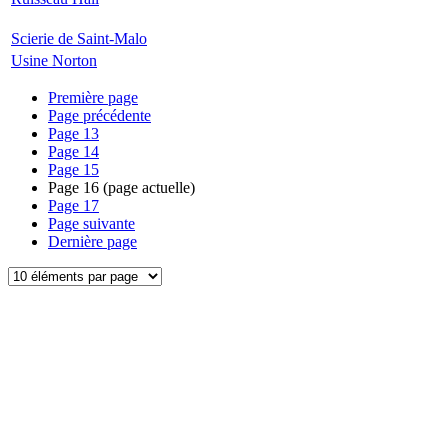
Scierie de Saint-Malo
Usine Norton
Première page
Page précédente
Page
13
Page
14
Page
15
Page
16
(page actuelle)
Page
17
Page suivante
Dernière page