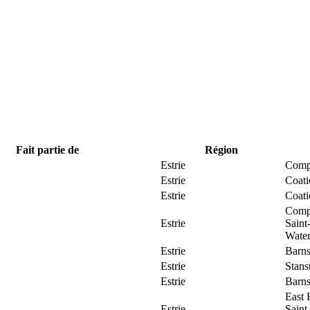
Fait partie de
Région
Estrie
Comp
Estrie
Coat
Estrie
Coat
Comp
Estrie
Saint
Water
Estrie
Barns
Estrie
Stans
Estrie
Barns
East 
Estrie
Saint