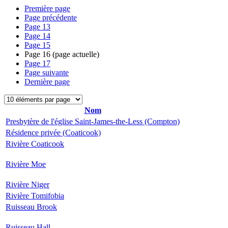
Première page
Page précédente
Page
13
Page
14
Page
15
Page
16
(page actuelle)
Page
17
Page suivante
Dernière page
Nom
Presbytère de l'église Saint-James-the-Less (Compton)
Résidence privée (Coaticook)
Rivière Coaticook
Rivière Moe
Rivière Niger
Rivière Tomifobia
Ruisseau Brook
Ruisseau Hall