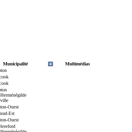
Municipalité
Multimédias
ton
icook
icook
ton
-Herménégilde
ville
ton-Ouest
tead-Est
ton-Ouest
Hereford
-Herménégilde