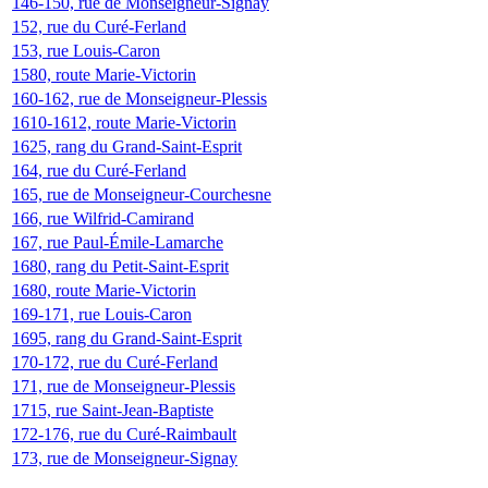
146-150, rue de Monseigneur-Signay
152, rue du Curé-Ferland
153, rue Louis-Caron
1580, route Marie-Victorin
160-162, rue de Monseigneur-Plessis
1610-1612, route Marie-Victorin
1625, rang du Grand-Saint-Esprit
164, rue du Curé-Ferland
165, rue de Monseigneur-Courchesne
166, rue Wilfrid-Camirand
167, rue Paul-Émile-Lamarche
1680, rang du Petit-Saint-Esprit
1680, route Marie-Victorin
169-171, rue Louis-Caron
1695, rang du Grand-Saint-Esprit
170-172, rue du Curé-Ferland
171, rue de Monseigneur-Plessis
1715, rue Saint-Jean-Baptiste
172-176, rue du Curé-Raimbault
173, rue de Monseigneur-Signay