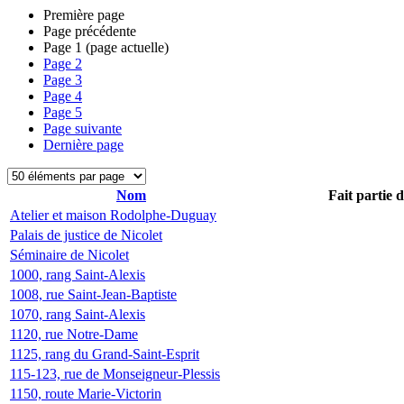
Première page
Page précédente
Page
1
(page actuelle)
Page
2
Page
3
Page
4
Page
5
Page suivante
Dernière page
Nom
Fait partie 
Atelier et maison Rodolphe-Duguay
Palais de justice de Nicolet
Séminaire de Nicolet
1000, rang Saint-Alexis
1008, rue Saint-Jean-Baptiste
1070, rang Saint-Alexis
1120, rue Notre-Dame
1125, rang du Grand-Saint-Esprit
115-123, rue de Monseigneur-Plessis
1150, route Marie-Victorin