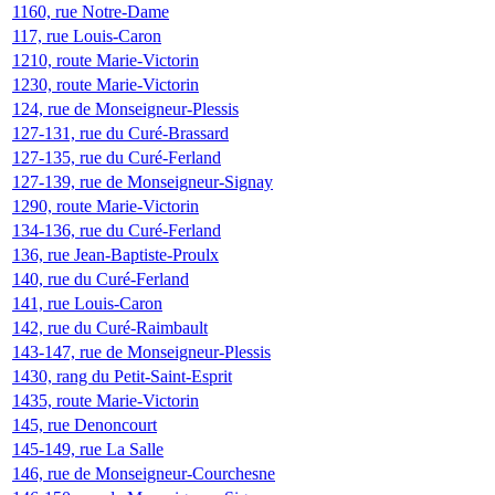
1160, rue Notre-Dame
117, rue Louis-Caron
1210, route Marie-Victorin
1230, route Marie-Victorin
124, rue de Monseigneur-Plessis
127-131, rue du Curé-Brassard
127-135, rue du Curé-Ferland
127-139, rue de Monseigneur-Signay
1290, route Marie-Victorin
134-136, rue du Curé-Ferland
136, rue Jean-Baptiste-Proulx
140, rue du Curé-Ferland
141, rue Louis-Caron
142, rue du Curé-Raimbault
143-147, rue de Monseigneur-Plessis
1430, rang du Petit-Saint-Esprit
1435, route Marie-Victorin
145, rue Denoncourt
145-149, rue La Salle
146, rue de Monseigneur-Courchesne