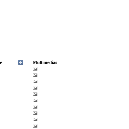
é
Multimédias