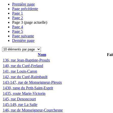
Première page
Page précédente
Page
1
Page
2
Page
3
(page actuelle)
Page
4
Page
5
Page suivante
Dernière page
Nom
Fai
136, rue Jean-Baptiste-Proulx
140, rue du Curé-Ferland
141, rue Louis-Caron
142, rue du Curé-Raimbault
143-147, rue de Monseigneur-Plessis
1430, rang du Petit-Saint-Esprit
1435, route Marie-Victorin
145, rue Denoncourt
145-149, rue La Salle
146, rue de Monseigneur-Courchesne