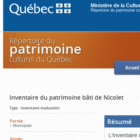
Ministère de la Cult
Répertoire du patrimoine c
Répertoire du
patrimoine
culturel du Québec
Accueil
Inventaire du patrimoine bâti de Nicolet
Type
:
Inventaire-évaluation
Résumé
(Boi
Portée
:
ouve
Municipale
cliq
pou
L'Inventaire 
ferm
Année
: