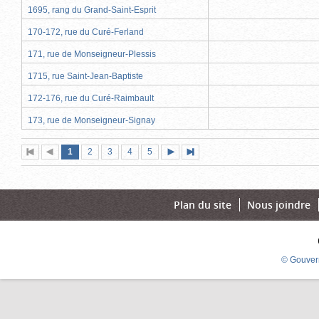
1695, rang du Grand-Saint-Esprit
170-172, rue du Curé-Ferland
171, rue de Monseigneur-Plessis
1715, rue Saint-Jean-Baptiste
172-176, rue du Curé-Raimbault
173, rue de Monseigneur-Signay
Page
(page
Page
Page
Page
Page
1
Première
2
Page
3
4
5
Page
Dernière
actuelle)
page
précédente
suivante
page
Plan du site
Nous joindre
© Gouver