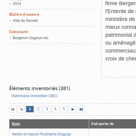
firme Berger
2014
l'Entente de 
Maître d'oeuvre
:
ministère de
Ville de Nicolet
mieux connaît
Exécutant
:
patrimonial d
Bergeron Gagnon inc.
ou aménagés 
commerciaux, 
croix de che
Éléments inventoriés (381)
Patrimoine immobilier (381)
Page
(page
Page
Page
Page
Page
1
Première
2
Page
3
4
5
Page
Dernière
actuelle)
page
précédente
suivante
page
Nom
Fait partie de
Atelier et maison Rodolphe-Duguay