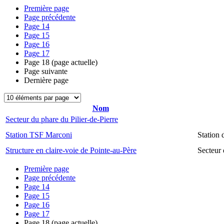
Première page
Page précédente
Page
14
Page
15
Page
16
Page
17
Page
18
(page actuelle)
Page suivante
Dernière page
Nom
Secteur du phare du Pilier-de-Pierre
Station TSF Marconi
Station
Structure en claire-voie de Pointe-au-Père
Secteur 
Première page
Page précédente
Page
14
Page
15
Page
16
Page
17
Page
18
(page actuelle)