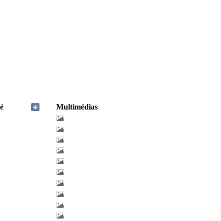
é
Multimédias