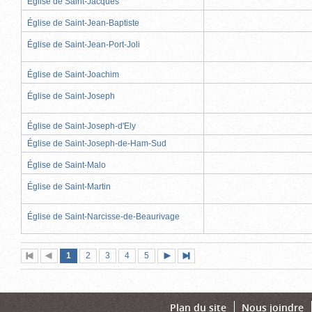
Église de Saint-Jacques
Église de Saint-Jean-Baptiste
Église de Saint-Jean-Port-Joli
Église de Saint-Joachim
Église de Saint-Joseph
Église de Saint-Joseph-d'Ely
Église de Saint-Joseph-de-Ham-Sud
Église de Saint-Malo
Église de Saint-Martin
Église de Saint-Narcisse-de-Beaurivage
Page
(page
Page
Page
Page
Page
1
Première
2
Page
3
4
5
Page
Dernière
actuelle)
page
précédente
suivante
page
Plan du site
Nous joindre