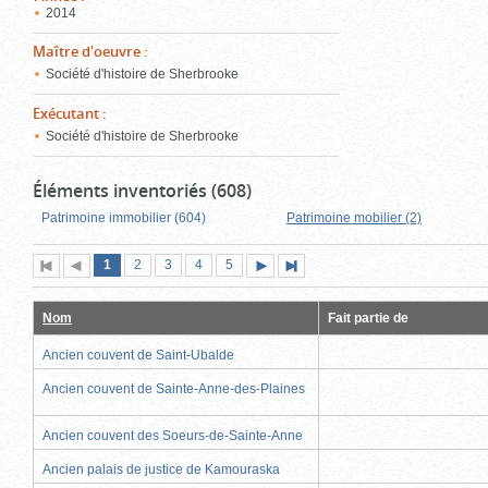
2014
Maître d'oeuvre
:
Société d'histoire de Sherbrooke
Exécutant
:
Société d'histoire de Sherbrooke
Éléments inventoriés (608)
Patrimoine immobilier (604)
Patrimoine mobilier (2)
Page
(page
Page
Page
Page
Page
1
Première
2
Page
3
4
5
Page
Dernière
actuelle)
page
précédente
suivante
page
Nom
Fait partie de
Ancien couvent de Saint-Ubalde
Ancien couvent de Sainte-Anne-des-Plaines
Ancien couvent des Soeurs-de-Sainte-Anne
Ancien palais de justice de Kamouraska