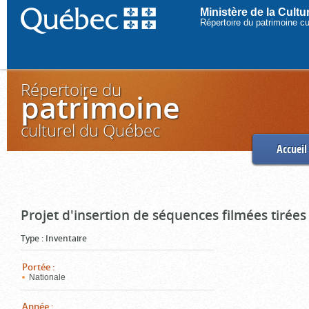
Ministère de la Cult
Répertoire du patrimoine c
Répertoire du
patrimoine
culturel du Québec
Accueil
Projet d'insertion de séquences filmées tirées
Type
:
Inventaire
Portée
:
Nationale
Année
: