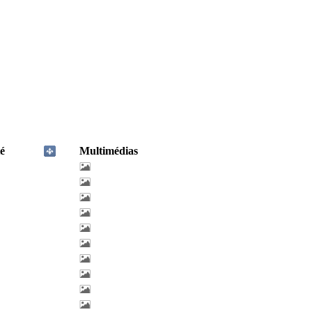
é
Multimédias