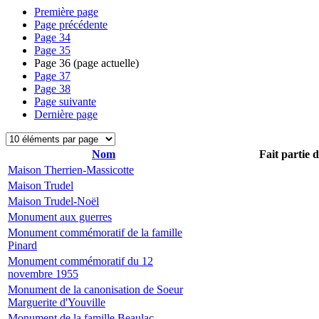
Première page
Page précédente
Page
34
Page
35
Page
36
(page actuelle)
Page
37
Page
38
Page suivante
Dernière page
Nom
Fait partie 
Maison Therrien-Massicotte
Maison Trudel
Maison Trudel-Noël
Monument aux guerres
Monument commémoratif de la famille
Pinard
Monument commémoratif du 12
novembre 1955
Monument de la canonisation de Soeur
Marguerite d'Youville
Monument de la famille Beaulac