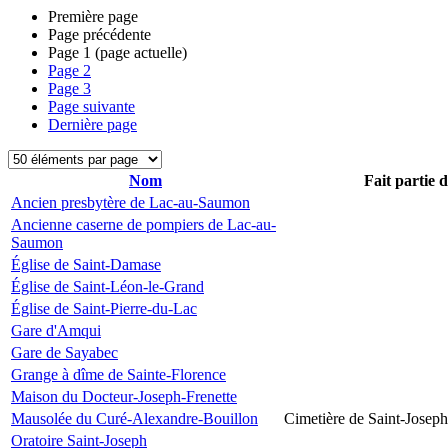
Première page
Page précédente
Page
1
(page actuelle)
Page
2
Page
3
Page suivante
Dernière page
Nom
Fait partie 
Ancien presbytère de Lac-au-Saumon
Ancienne caserne de pompiers de Lac-au-
Saumon
Église de Saint-Damase
Église de Saint-Léon-le-Grand
Église de Saint-Pierre-du-Lac
Gare d'Amqui
Gare de Sayabec
Grange à dîme de Sainte-Florence
Maison du Docteur-Joseph-Frenette
Mausolée du Curé-Alexandre-Bouillon
Cimetière de Saint-Joseph
Oratoire Saint-Joseph