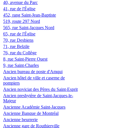
40, avenue du Parc
41, rue de l'Église
452, rang Saint-Jean-Baptiste
519, route 297 Nord
565, rue Saint-Jacques Nord
65, rue de l'Église
70, rue Desbiens
71, rue Belzile
76, rue du Collège
8, rue Saint-Pierre Ouest
9, rue Saint-Charles
Ancien bureau de poste d'Amqui
Ancien hôtel de ville et caserne de
pompiers
Ancien noviciat des Pères du Saint-Esprit
Ancien presbytère de Saint-Jacques-le-
Majeur
Ancienne Académie Saint-Jacques
Ancienne Banque de Montréal
Ancienne beurrerie
Ancienne gare de Routhierville