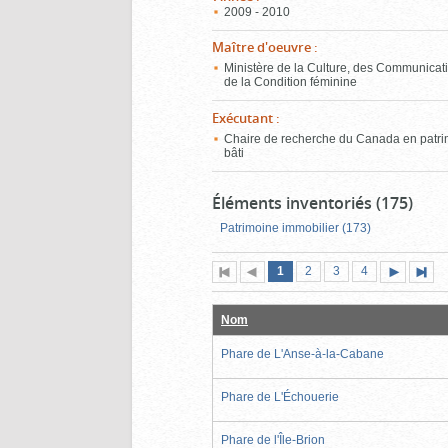
2009 - 2010
Maître d'oeuvre
:
Ministère de la Culture, des Communicati
de la Condition féminine
Exécutant
:
Chaire de recherche du Canada en patr
bâti
Éléments inventoriés (175)
Patrimoine immobilier (173)
Page
(page
Page
Page
Page
1
Première
2
Page
3
4
actuelle)
page
précédente
suivante
page
Nom
Phare de L'Anse-à-la-Cabane
Phare de L'Échouerie
Phare de l'Île-Brion