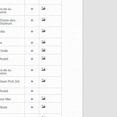
es-de-la-
eine
-Dame-des-
Douleurs
rtre
ne
rinité
-André
es-de-la-
eine
Jean-Port-Joli
-André
-sur-Mer
lbaie