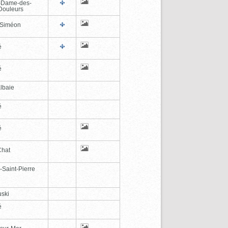
-Dame-des-
Douleurs
-Siméon
é
é
lbaie
é
é
Chat
-Saint-Pierre
ski
é