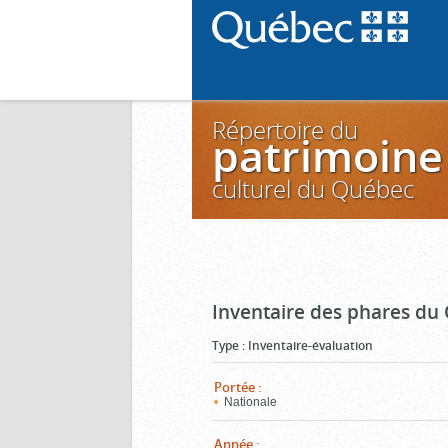
Répertoire du
patrimoine
culturel du Québec
Inventaire des phares du
Type
:
Inventaire-évaluation
Portée
:
Nationale
Année
: