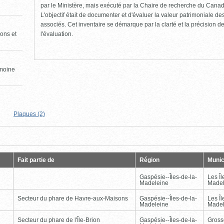
par le Ministère, mais exécuté par la Chaire de recherche du Canad
L'objectif était de documenter et d'évaluer la valeur patrimoniale de
associés. Cet inventaire se démarque par la clarté et la précision de 
l'évaluation.
ons et
imoine
Plaques (2)
Page
Dernière
Fait partie de
Région
Munic
Gaspésie--Îles-de-la-
Les Îl
Madeleine
Madel
Secteur du phare de Havre-aux-Maisons
Gaspésie--Îles-de-la-
Les Îl
Madeleine
Madel
Secteur du phare de l'Île-Brion
Gaspésie--Îles-de-la-
Gross