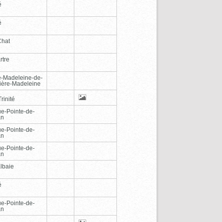
é
é
Chat
rtre
e-Madeleine-de-
vière-Madeleine
rinité
e-Pointe-de-
an
e-Pointe-de-
an
e-Pointe-de-
an
lbaie
é
e-Pointe-de-
an