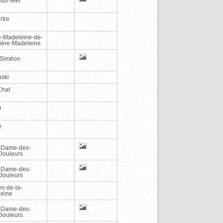
-sur-Mer
rtre
e-Madeleine-de-
vière-Madeleine
-Siméon
ski
Chat
é
é
-Dame-des-
Douleurs
-Dame-des-
Douleurs
es-de-la-
eine
-Dame-des-
Douleurs