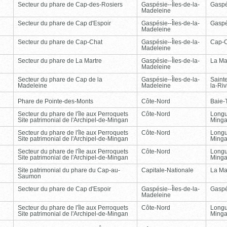
Secteur du phare de Cap-des-Rosiers
Gaspésie--Îles-de-la-
Gasp
Madeleine
Secteur du phare de Cap d'Espoir
Gaspésie--Îles-de-la-
Gasp
Madeleine
Secteur du phare de Cap-Chat
Gaspésie--Îles-de-la-
Cap-
Madeleine
Secteur du phare de La Martre
Gaspésie--Îles-de-la-
La Ma
Madeleine
Secteur du phare de Cap de la
Gaspésie--Îles-de-la-
Saint
Madeleine
Madeleine
la-Ri
Phare de Pointe-des-Monts
Côte-Nord
Baie-T
Secteur du phare de l'île aux Perroquets
Côte-Nord
Longu
Site patrimonial de l'Archipel-de-Mingan
Ming
Secteur du phare de l'île aux Perroquets
Côte-Nord
Longu
Site patrimonial de l'Archipel-de-Mingan
Ming
Secteur du phare de l'île aux Perroquets
Côte-Nord
Longu
Site patrimonial de l'Archipel-de-Mingan
Ming
Site patrimonial du phare du Cap-au-
Capitale-Nationale
La Ma
Saumon
Secteur du phare de Cap d'Espoir
Gaspésie--Îles-de-la-
Gasp
Madeleine
Secteur du phare de l'île aux Perroquets
Côte-Nord
Longu
Site patrimonial de l'Archipel-de-Mingan
Ming