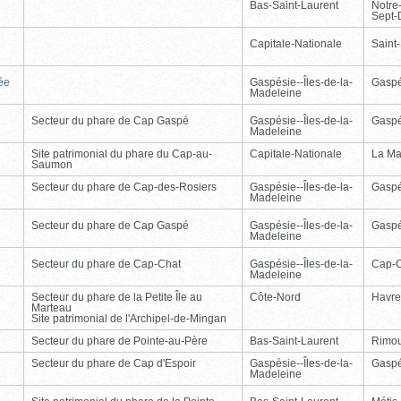
Bas-Saint-Laurent
Notre
Sept-
Capitale-Nationale
Saint
ée
Gaspésie--Îles-de-la-
Gasp
Madeleine
Secteur du phare de Cap Gaspé
Gaspésie--Îles-de-la-
Gasp
Madeleine
Site patrimonial du phare du Cap-au-
Capitale-Nationale
La Ma
Saumon
Secteur du phare de Cap-des-Rosiers
Gaspésie--Îles-de-la-
Gasp
Madeleine
Secteur du phare de Cap Gaspé
Gaspésie--Îles-de-la-
Gasp
Madeleine
Secteur du phare de Cap-Chat
Gaspésie--Îles-de-la-
Cap-
Madeleine
Secteur du phare de la Petite Île au
Côte-Nord
Havre
Marteau
Site patrimonial de l'Archipel-de-Mingan
Secteur du phare de Pointe-au-Père
Bas-Saint-Laurent
Rimou
Secteur du phare de Cap d'Espoir
Gaspésie--Îles-de-la-
Gasp
Madeleine