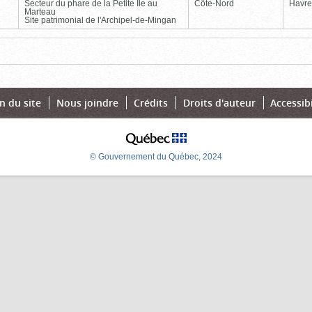
Secteur du phare de la Petite Île au
Côte-Nord
Havre
Marteau
Site patrimonial de l'Archipel-de-Mingan
Page
Dernière
n du site
Nous joindre
Crédits
Droits d'auteur
Accessibi
© Gouvernement du Québec, 2024