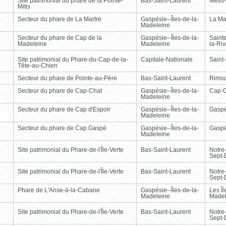
Site patrimonial du phare de la Pointe-
Bas-Saint-Laurent
Métis
Mitis
Secteur du phare de La Martre
Gaspésie--Îles-de-la-
La Ma
Madeleine
Secteur du phare de Cap de la
Gaspésie--Îles-de-la-
Saint
Madeleine
Madeleine
la-Ri
Site patrimonial du Phare-du-Cap-de-la-
Capitale-Nationale
Saint
Tête-au-Chien
Secteur du phare de Pointe-au-Père
Bas-Saint-Laurent
Rimou
Secteur du phare de Cap-Chat
Gaspésie--Îles-de-la-
Cap-
Madeleine
Secteur du phare de Cap d'Espoir
Gaspésie--Îles-de-la-
Gasp
Madeleine
Secteur du phare de Cap Gaspé
Gaspésie--Îles-de-la-
Gasp
Madeleine
Site patrimonial du Phare-de-l'Île-Verte
Bas-Saint-Laurent
Notre
Sept-
Site patrimonial du Phare-de-l'Île-Verte
Bas-Saint-Laurent
Notre
Sept-
Phare de L'Anse-à-la-Cabane
Gaspésie--Îles-de-la-
Les Îl
Madeleine
Madel
Site patrimonial du Phare-de-l'Île-Verte
Bas-Saint-Laurent
Notre
Sept-