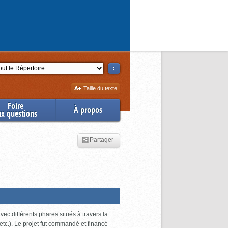
ction
Augmenter
Taille du texte
la
Foire
À propos
ux questions
Partager
ec différents phares situés à travers la
tc.). Le projet fut commandé et financé